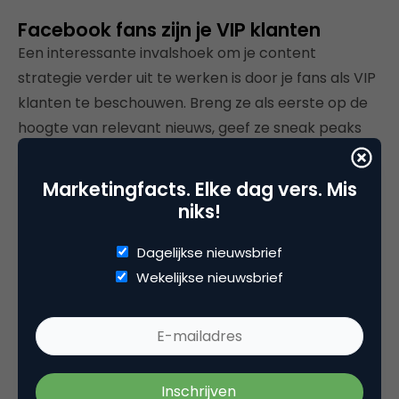
Facebook fans zijn je VIP klanten
Een interessante invalshoek om je content
strategie verder uit te werken is door je fans als VIP
klanten te beschouwen. Breng ze als eerste op de
hoogte van relevant nieuws, geef ze sneak peaks
van nieuwe producten, attendeer ze op leuke
(externe) content, vraag ze om hulp en feedback.
Marketingfacts. Elke dag vers. Mis
Kortom, geef mensen een goede reden om lid te
niks!
worden en blijven en dan komt het helemaal goed.
Wat is volgens jullie belangrijk voor een goede
Dagelijkse nieuwsbrief
Facebook content strategie?
Wekelijkse nieuwsbrief
Dit artikel is onderdeel van een serie artikelen over
Facebook Marketing die zal resulteren resulteren in
een whitepaper over dit fenomeen die via
Marketingfacts zal worden gepubliceerd. In dit