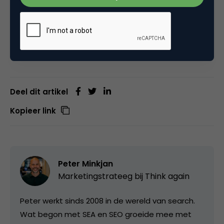
whitepaper zal het ontwikkelen van een goede
Facebook content strategie nog verder worden
uitgelicht.
Deel dit artikel
Kopieer link
Peter Minkjan
Marketingstrateeg bij
Think again
Peter werkt sinds 2008 in de wereld van search.
Wat begon met SEA en SEO groeide mee met