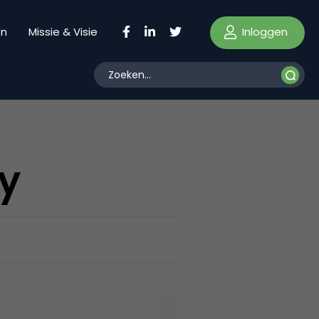
Inloggen
en
Missie & Visie
ay