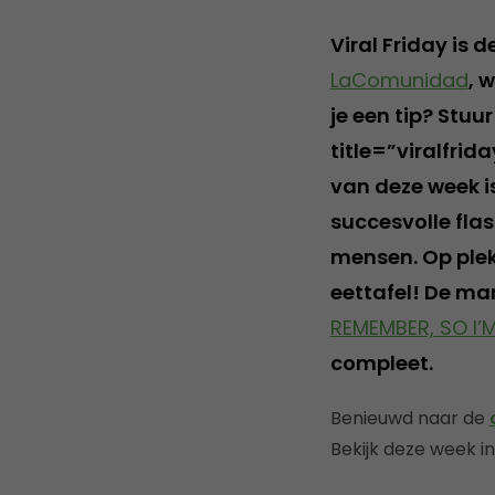
Viral Friday is 
LaComunidad
, 
je een tip? Stu
title=”viralfrid
van deze week i
succesvolle fla
mensen. Op plek
eettafel! De ma
REMEMBER, SO I’
compleet.
Benieuwd naar de
Bekijk deze week i