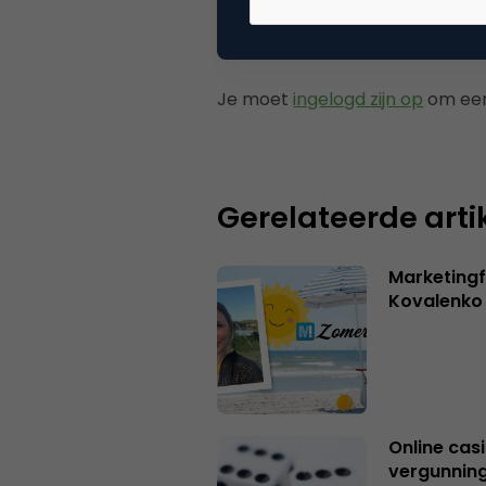
Plaats reactie
Je moet
ingelogd zijn op
om een
Gerelateerde arti
Marketingf
Kovalenko
Online casi
vergunning