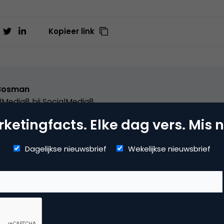
Kopieer link
Bosman
lMedia8 bij
SocialMedia8
ketingfacts. Elke dag vers. Mis n
Dagelijkse nieuwsbrief
Wekelijkse nieuwsbrief
dia
ine video