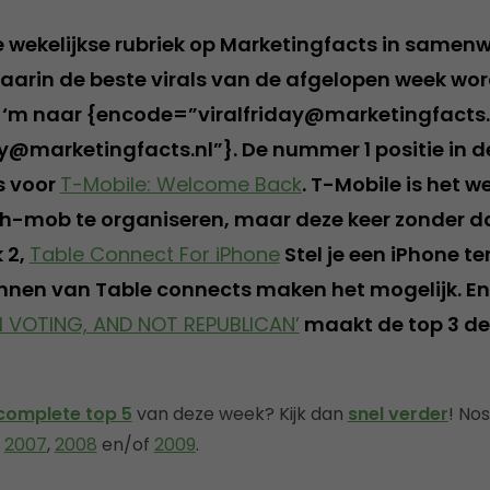
de wekelijkse rubriek op Marketingfacts in samen
waarin de beste virals van de afgelopen week wor
ur ‘m naar {encode=”viralfriday@marketingfacts.
ay@marketingfacts.nl”}. De nummer 1 positie in de
s voor
T-Mobile: Welcome Back
. T-Mobile is het 
sh-mob te organiseren, maar deze keer zonder 
 2,
Table Connect For iPhone
Stel je een iPhone te
nnen van Table connects maken het mogelijk. E
M VOTING, AND NOT REPUBLICAN’
maakt de top 3 de
complete top 5
van deze week? Kijk dan
snel verder
! No
n
2007
,
2008
en/of
2009
.