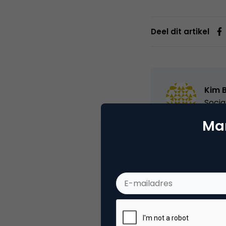
Deel dit artikel
Kim 
Socia
Mar
Categorie
Me
Tags
onl