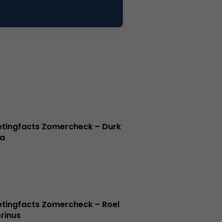
tingfacts Zomercheck – Durk
a
tingfacts Zomercheck – Roel
rinus