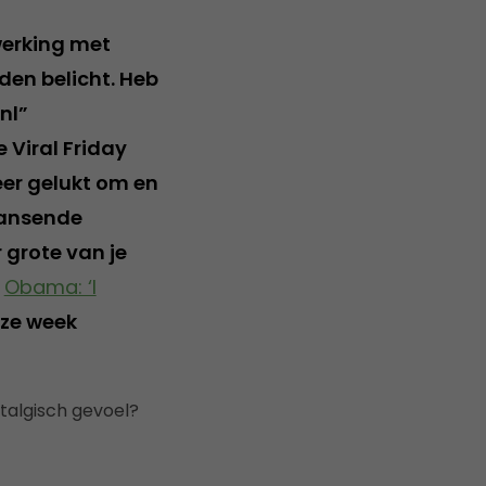
werking met
den belicht. Heb
nl”
 Viral Friday
weer gelukt om en
dansende
r grote van je
n
Obama: ‘I
ze week
stalgisch gevoel?