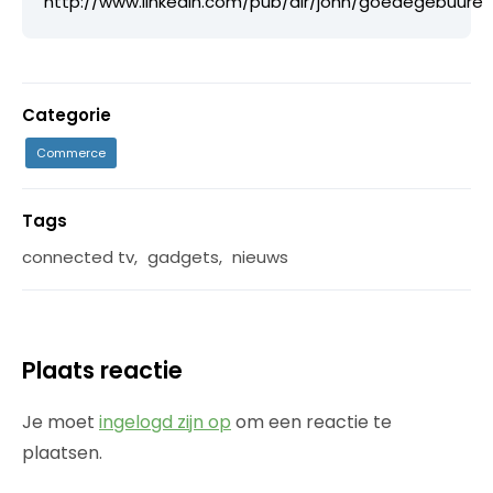
http://www.linkedin.com/pub/dir/john/goedegebuure
Categorie
Commerce
Tags
connected tv
,
gadgets
,
nieuws
Plaats reactie
Je moet
ingelogd zijn op
om een reactie te
plaatsen.