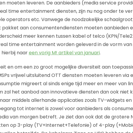
len moeten leveren. De aanbieders (media service provi
l time entertainment diensten, zijn nu nog onder te ver
iele operators etc. Vanwege de noodzakelijke schaalgroott
jk pakket aan consumentendiensten moeten aanbieden en
erscheid meer kennen tussen kabel of telco (KPN/Tele2 
l real time entertainment worden geleverd in de vorm v
 hierbij naar
een vorig M! artikel van januari
.
iteit en om een zo groot mogelijke diversiteit aan toepas
MSPs vrijwel uitsluitend OTT diensten moeten leveren vi
nsumptie migreert al sinds enige tijd meer en meer van li
zal het aanbod aan innovatieve diensten dan ook niet 
aar middels allerhande applicaties zoals TV-widgets en
gang tot internet is zowel voor aanbieders als consume
ia van morgen betreft. Je ziet dan ook dat de grotere 
ten op 3-play (TV+Internet+Telefonie) of 4-play (+Mobiel