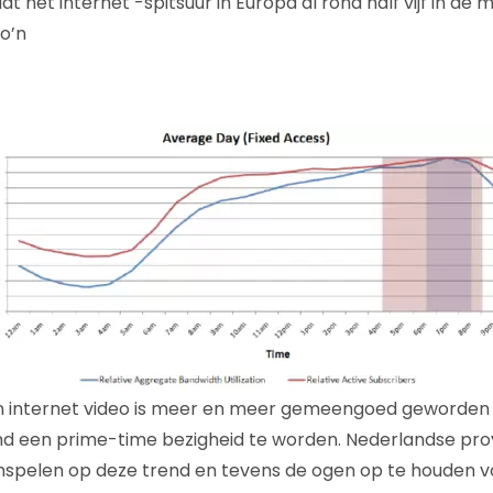
at het internet -spitsuur in Europa al rond half vijf in de
o’n
 internet video is meer en meer gemeengoed geworden
d een prime-time bezigheid te worden. Nederlandse prov
inspelen op deze trend en tevens de ogen op te houden 