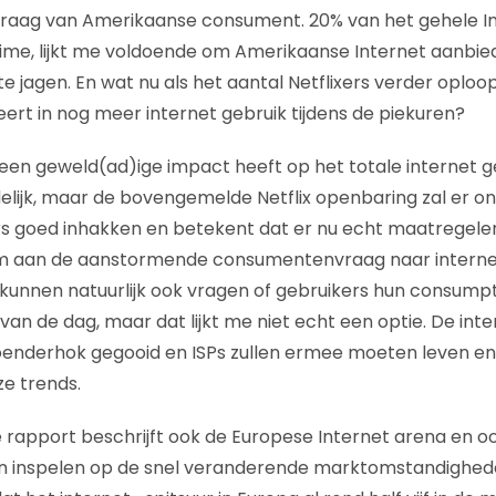
raag van Amerikaanse consument. 20% van het gehele In
ime, lijkt me voldoende om Amerikaanse Internet aanbie
e jagen. En wat nu als het aantal Netflixers verder oploo
eert in nog meer internet gebruik tijdens de piekuren?
 een geweld(ad)ige impact heeft op het totale internet ge
elijk, maar de bovengemelde Netflix openbaring zal er ong
rs goed inhakken en betekent dat er nu echt maatrege
 aan de aanstormende consumentenvraag naar internet
 kunnen natuurlijk ook vragen of gebruikers hun consumpt
van de dag, maar dat lijkt me niet echt een optie. De int
hoenderhok gegooid en ISPs zullen ermee moeten leven en 
e trends.
 rapport beschrijft ook de Europese Internet arena en ook
 inspelen op de snel veranderende marktomstandighed