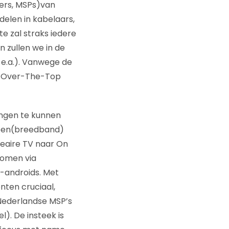
ders, MSPs)van
delen in kabelaars,
e zal straks iedere
 zullen we in de
e.a.). Vanwege de
an Over-The-Top
singen te kunnen
a een(breedband)
neaire TV naar On
komen via
 -androids. Met
nten cruciaal,
Nederlandse MSP’s
). De insteek is