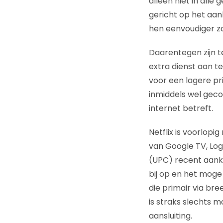
alleen niet in all
gericht op het aan
hen eenvoudiger z
Daarentegen zijn te
extra dienst aan te
voor een lagere pri
inmiddels wel gec
internet betreft.
Netflix is voorlopi
van Google TV, Logi
(UPC) recent aank
bij op en het moge
die primair via br
is straks slechts 
aansluiting.