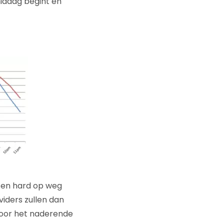
 middag begint en
 en hard op weg
iders zullen dan
voor het naderende