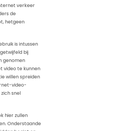
ternet verkeer
ders de
pt, hetgeen
bruik is intussen
etwijfeld bij
len genomen
 video te kunnen
ie willen spreiden
ernet-video-
zich snel
 hier zullen
en. Onderstaande