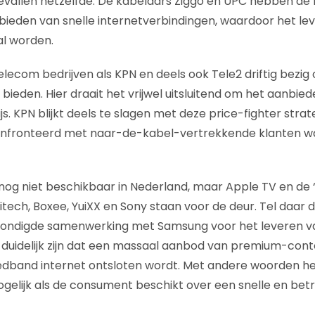
e gevallen hetzelfde. De kabelaars Ziggo en UPC hebben d
bieden van snelle internetverbindingen, waardoor het le
al worden.
lecom bedrijven als KPN en deels ook Tele2 driftig bezig 
 bieden. Hier draait het vrijwel uitsluitend om het aanbie
js. KPN blijkt deels te slagen met deze price-fighter stra
onfronteerd met naar-de-kabel-vertrekkende klanten w
g nog niet beschikbaar in Nederland, maar Apple TV en de “I
tech, Boxee, YuiXX en Sony staan voor de deur. Tel daar d
ondigde samenwerking met Samsung voor het leveren va
 duidelijk zijn dat een massaal aanbod van premium-cont
eedband internet ontsloten wordt. Met andere woorden he
mogelijk als de consument beschikt over een snelle en be