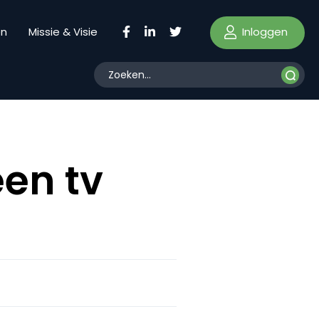
Inloggen
en
Missie & Visie
een tv