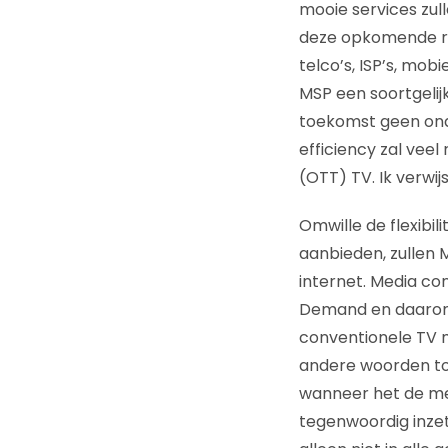
mooie services zul
deze opkomende rea
telco’s, ISP’s, mob
MSP een soortgeli
toekomst geen ond
efficiency zal vee
(OTT) TV. Ik verwijs
Omwille de flexibil
aanbieden, zullen 
internet. Media co
Demand en daarom 
conventionele TV m
andere woorden toe
wanneer het de med
tegenwoordig inzet