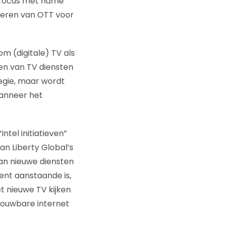
e focus met name
veren van OTT voor
om (digitale) TV als
den van TV diensten
tegie, maar wordt
anneer het
ntel initiatieven”
an Liberty Global’s
n nieuwe diensten
ent aanstaande is,
t nieuwe TV kijken
trouwbare internet