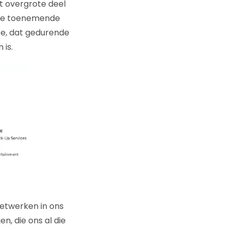
t overgrote deel
 de toenemende
toe, dat gedurende
is.
 netwerken in ons
en, die ons al die