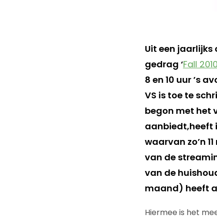
Uit een jaarlij
gedrag ‘
Fall 20
8 en 10 uur ’s a
VS is toe te sch
begon met het v
aanbiedt,heeft 
waarvan zo’n 11
van de streaming
van de huishoud
maand) heeft a
Hiermee is het meer