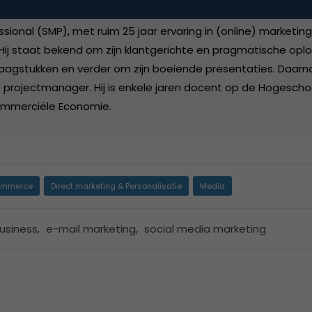
1965) is een resultaatgerichte organisatieadviseur, erkend 
sional (SMP), met ruim 25 jaar ervaring in (online) marketin
ij staat bekend om zijn klantgerichte en pragmatische opl
agstukken en verder om zijn boeiende presentaties. Daarna
ls projectmanager. Hij is enkele jaren docent op de Hogescho
mmerciële Economie.
mmerce
Direct marketing & Personalisatie
Media
usiness
,
e-mail marketing
,
social media marketing