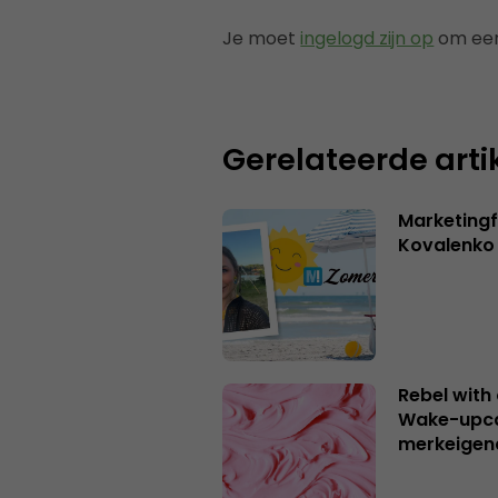
Je moet
ingelogd zijn op
om een
Gerelateerde arti
Marketingf
Kovalenko
Rebel with
Wake-upca
merkeigen