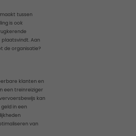
maakt tussen
ing is ook
erugkerende
e plaatsvindt. Aan
et de organisatie?
eerbare klanten en
 een treinreiziger
vervoersbewijs kan
geld in een
lijkheden
optimaliseren van