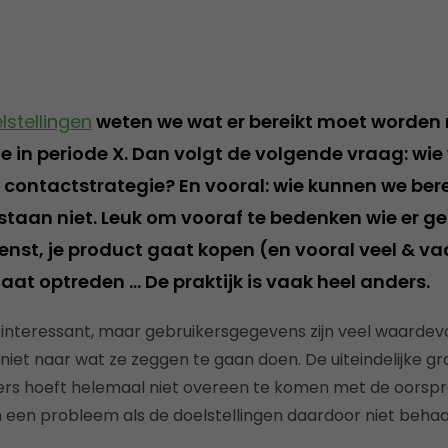
lstellingen
weten we wat er bereikt moet worden
 in periode X. Dan volgt de volgende vraag: wie 
 contactstrategie? En vooral: wie kunnen we ber
taan niet. Leuk om vooraf te bedenken wie er ge
nst, je product gaat kopen (en vooral veel & vaa
t optreden … De praktijk is vaak heel anders.
interessant, maar gebruikersgegevens zijn veel waardevoll
iet naar wat ze zeggen te gaan doen. De uiteindelijke g
rs hoeft helemaal niet overeen te komen met de oorspr
en een probleem als de doelstellingen daardoor niet beha