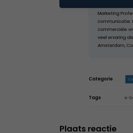
Lode Broekman (
Marketing Profes
communicatie. H
commerciële vra
veel ervaring a
Amsterdam, Co
Categorie
Co
Tags
e-b
Plaats reactie