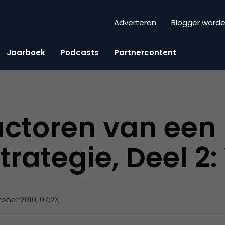
Adverteren
Blogger word
Jaarboek
Podcasts
Partnercontent
ctoren van een
trategie, Deel 2:
tober 2010, 07:23