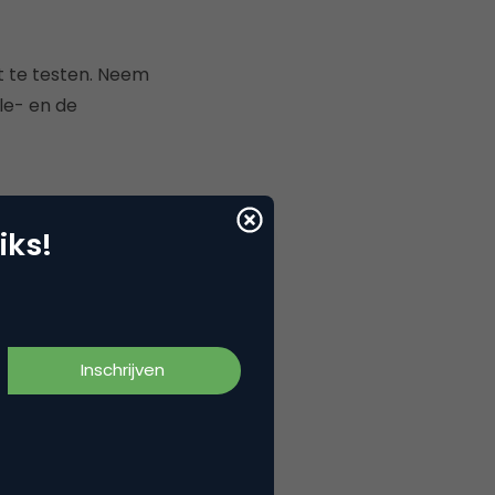
t te testen. Neem
le- en de
iks!