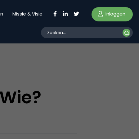
Inloggen
en
Missie & Visie
 Wie?