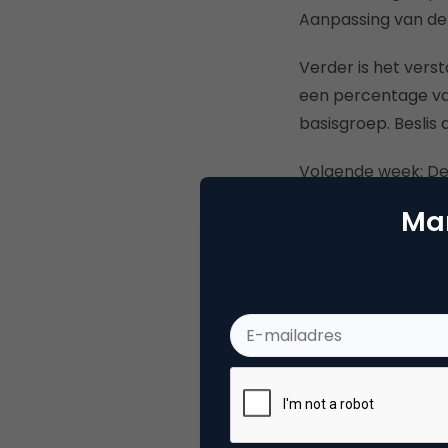
Aanpassing van de s
Verder is het vers
een percentage van
basisgroep. Beslis
Volgende week: De
Mar
Deel dit artikel
Lode
Docen