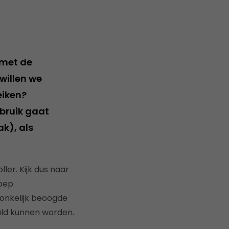
 met de
willen we
eiken?
bruik gaat
k), als
er. Kijk dus naar
roep
onkelijk beoogde
ald kunnen worden.