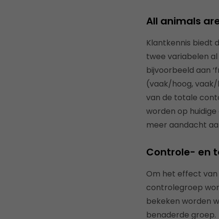
All animals ar
Klantkennis biedt 
twee variabelen a
bijvoorbeeld aan ‘
(vaak/hoog, vaak/l
van de totale cont
worden op huidige
meer aandacht aa
Controle- en 
Om het effect van 
controlegroep word
bekeken worden wat
benaderde groep. H