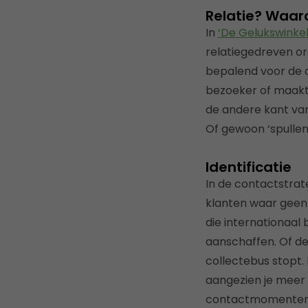
Relatie? Waa
In
‘De Gelukswinkel
relatiegedreven or
bepalend voor de c
bezoeker of maakt h
de andere kant van
Of gewoon ‘spullen
Identificatie
In de contactstra
klanten waar geen 
die internationaal 
aanschaffen. Of de
collectebus stopt.
aangezien je meer k
contactmomenten m