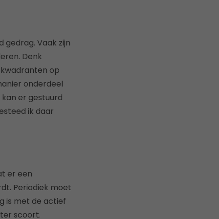
d gedrag. Vaak zijn
eren. Denk
er kwadranten op
manier onderdeel
 kan er gestuurd
esteed ik daar
at er een
rdt. Periodiek moet
 is met de actief
er scoort.