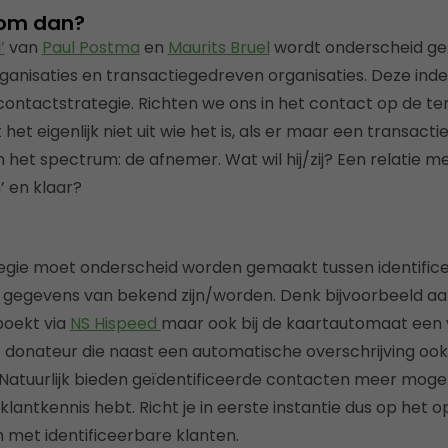
rom dan?
’
van
Paul Postma
en
Maurits Bruel
wordt onderscheid ge
ganisaties en transactiegedreven organisaties. Deze indel
ontactstrategie. Richten we ons in het contact op de t
et eigenlijk niet uit wie het is, als er maar een transacti
 het spectrum: de afnemer. Wat wil hij/zij? Een relatie m
’ en klaar?
tegie moet onderscheid worden gemaakt tussen identific
gegevens van bekend zijn/worden. Denk bijvoorbeeld aan
boekt via
NS Hispeed
maar ook bij de kaartautomaat een 
 donateur die naast een automatische overschrijving ook 
 Natuurlijk bieden geïdentificeerde contacten meer moge
lantkennis hebt. Richt je in eerste instantie dus op het 
et identificeerbare klanten.