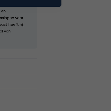
Senior
g en
ossingen voor
ast heeft hij
ol van