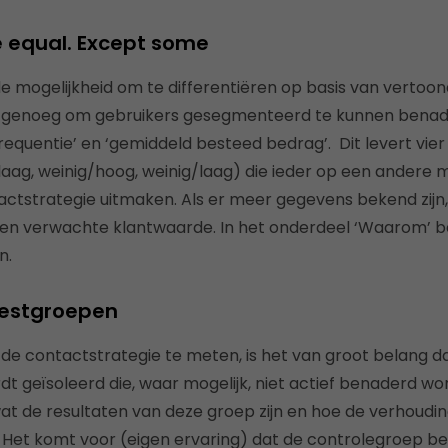
e equal. Except some
de mogelijkheid om te differentiëren op basis van vertoon
l genoeg om gebruikers gesegmenteerd te kunnen benad
frequentie’ en ‘gemiddeld besteed bedrag’. Dit levert vi
aag, weinig/hoog, weinig/laag) die ieder op een andere 
actstrategie uitmaken. Als er meer gegevens bekend zijn,
 en verwachte klantwaarde. In het onderdeel ‘Waarom’ b
n.
testgroepen
de contactstrategie te meten, is het van groot belang d
t geïsoleerd die, waar mogelijk, niet actief benaderd wo
 de resultaten van deze groep zijn en hoe de verhouding
et komt voor (eigen ervaring) dat de controlegroep bet