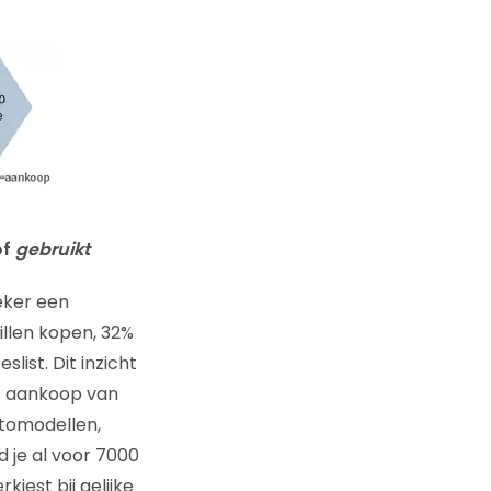
of
gebruikt
eker een
llen kopen, 32%
list. Dit inzicht
e aankoop van
utomodellen,
 je al voor 7000
iest bij gelijke