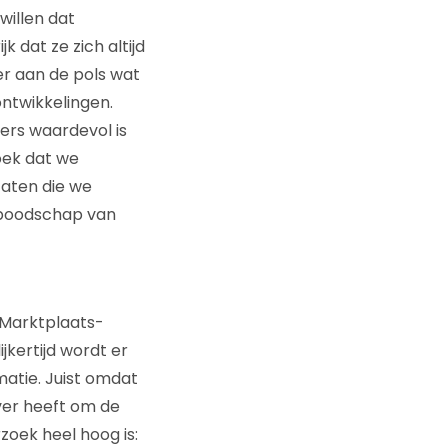
willen dat
k dat ze zich altijd
er aan de pols wat
ontwikkelingen.
ders waardevol is
oek dat we
aten die we
 boodschap van
n Marktplaats-
kertijd wordt er
matie. Juist omdat
over heeft om de
oek heel hoog is: