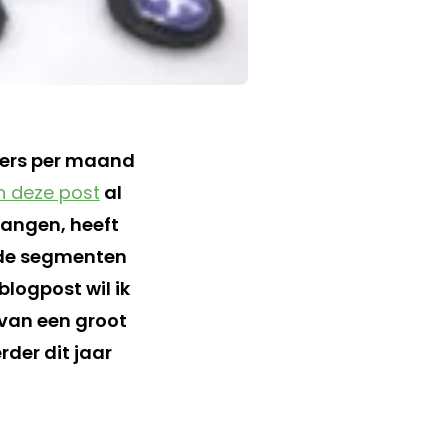
kers per maand
 in deze post
al
angen, heeft
lde segmenten
blogpost wil ik
 van een groot
der dit jaar