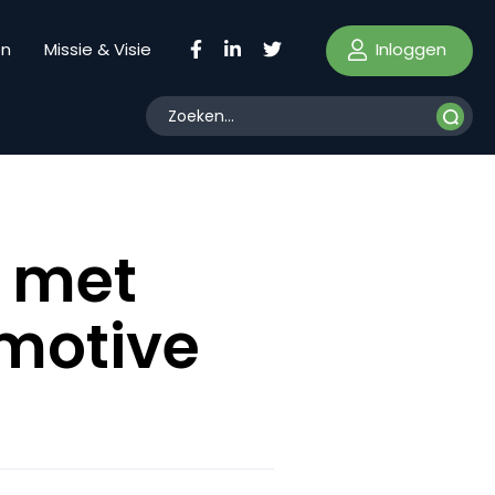
Inloggen
en
Missie & Visie
 met
motive