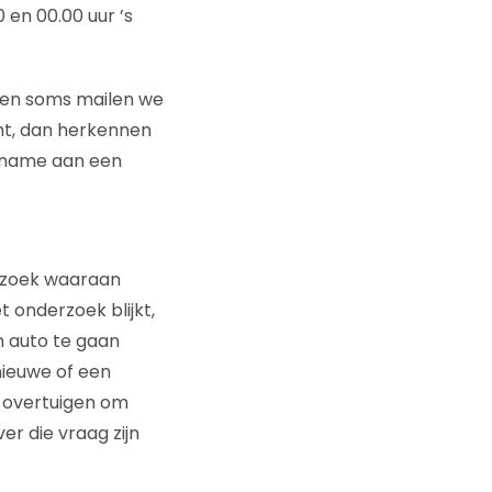
en 00.00 uur ’s
 en soms mailen we
ht, dan herkennen
lname aan een
erzoek waaraan
 onderzoek blijkt,
n auto te gaan
nieuwe of een
n overtuigen om
r die vraag zijn