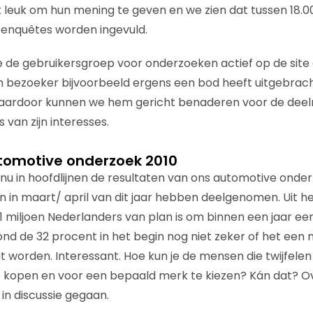
leuk om hun mening te geven en we zien dat tussen 18.00 
enquêtes worden ingevuld.
 de gebruikersgroep voor onderzoeken actief op de site
n bezoeker bijvoorbeeld ergens een bod heeft uitgebrac
Daardoor kunnen we hem gericht benaderen voor de dee
 van zijn interesses.
tomotive onderzoek 2010
nu in hoofdlijnen de resultaten van ons automotive ond
in maart/ april van dit jaar hebben deelgenomen. Uit het
,1 miljoen Nederlanders van plan is om binnen een jaar ee
ond de 32 procent in het begin nog niet zeker of het een 
t worden. Interessant. Hoe kun je de mensen die twijfele
 kopen en voor een bepaald merk te kiezen? Kán dat? Ove
in discussie gegaan.