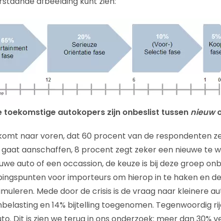
erstaande afbeelding kunt zien:
e toekomstige autokopers zijn onbeslist tussen
nieuw
 komt naar voren, dat 60 procent van de respondenten z
aat aanschaffen, 8 procent zegt zeker een nieuwe te wi
e auto of een occassion, de keuze is bij deze groep onbes
pingspunten voor importeurs om hierop in te haken en d
imuleren. Mede door de crisis is de vraag naar kleinere a
elasting en 14% bijtelling toegenomen. Tegenwoordig rijd
o. Dit is zien we terug in ons onderzoek: meer dan 30% verk