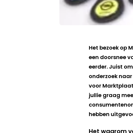
Het bezoek op M
een doorsnee va
eerder. Juist 
onderzoek naar 
voor Marktplaats
jullie graag mee
consumentenond
hebben uitgevoe
Het waarom v