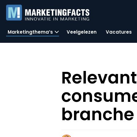
Marketingthema’s
Veelgelezen
Vacatures
Relevan
consumer
branche