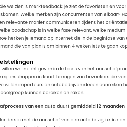
die we zien is merkfeedback: je ziet de favorieten en voo
skomen. Welke merken zijn concurrenten van elkaar? Hoe
en relevante manier communiceren tijdens het oriëntati
elke boodschap is in welke fase relevant, welke medium k
hoe herken je iemand op internet die in de beginfase va
emand die van plan is om binnen 4 weken iets te gaan ko
elstellingen
willen we inzicht geven in de fases van het aanschafpro
e eigenschappen in kaart brengen van bezoekers die van 
e willen importeurs en autobedrijven ideeën aanreiken h
 doelgroep kunnen bereiken en raken.
chafprocess van een auto duurt gemiddeld 12 maanden
anders is met de aanschaf van een auto bezig, i.e. in een