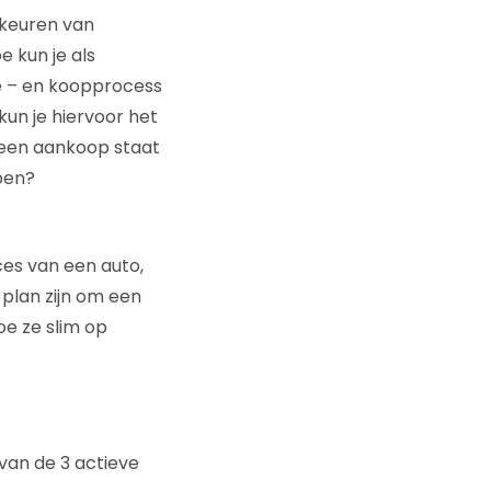
rkeuren van
 kun je als
e – en koopprocess
un je hiervoor het
n een aankoop staat
pen?
ces van een auto,
plan zijn om een
oe ze slim op
 van de 3 actieve