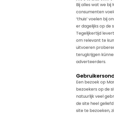
Bij alles wat we bi
consumenten voelen 
‘thuis’ voelen bij
er dagelijks op de
Tegelijkertijd leve
om relevant te ku
uitvoeren probere
terugkrijgen kúnne
adverteerders.
Gebruikerson
Een bezoek op Mark
bezoekers op de si
natuurlijk veel ge
de site heel gelief
site te bezoeken, 