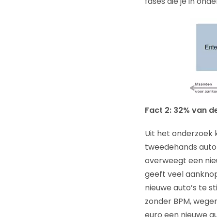
fases die je in ond
Fact 2: 32% van d
Uit het onderzoek
tweedehands auto g
overweegt een nieuw
geeft veel aankno
nieuwe auto’s te st
zonder BPM, wegenb
euro een nieuwe aut