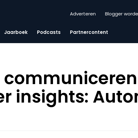
Adverteren
Blogger word
Jaarboek
Podcasts
Partnercontent
t communiceren
 insights: Auto