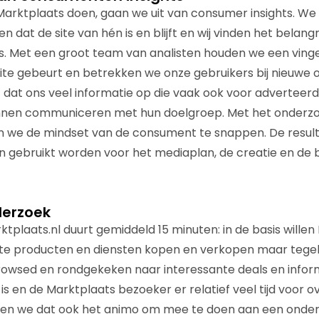
j Marktplaats doen, gaan we uit van consumer insights. We 
dat de site van hén is en blijft en wij vinden het belangrij
 ons. Met een groot team van analisten houden we een ving
 site gebeurt en betrekken we onze gebruikers bij nieuwe 
rt dat ons veel informatie op die vaak ook voor adverteer
nnen communiceren met hun doelgroep. Met het onderz
n we de mindset van de consument te snappen. De result
n gebruikt worden voor het mediaplan, de creatie en de
derzoek
tplaats.nl duurt gemiddeld 15 minuten: in de basis wille
te producten en diensten kopen en verkopen maar tegelij
browsed en rondgekeken naar interessante deals en infor
d is en de Marktplaats bezoeker er relatief veel tijd voor 
zien we dat ook het animo om mee te doen aan een onderz