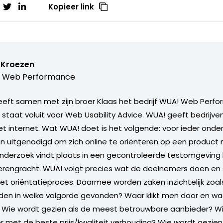
Kopieer link
 Kroezen
 Web Performance
eft samen met zijn broer Klaas het bedrijf WUA! Web Perf
staat voluit voor Web Usability Advice. WUA! geeft bedrijven 
et internet. Wat WUA! doet is het volgende: voor ieder ond
 uitgenodigd om zich online te oriënteren op een product
nderzoek vindt plaats in een gecontroleerde testomgeving
erengracht. WUA! volgt precies wat de deelnemers doen en 
het oriëntatieproces. Daarmee worden zaken inzichtelijk zoal
den in welke volgorde gevonden? Waar klikt men door en w
 Wie wordt gezien als de meest betrouwbare aanbieder? Wi
r met de beste prijs/kwaliteit verhouding? Wie wordt gezie