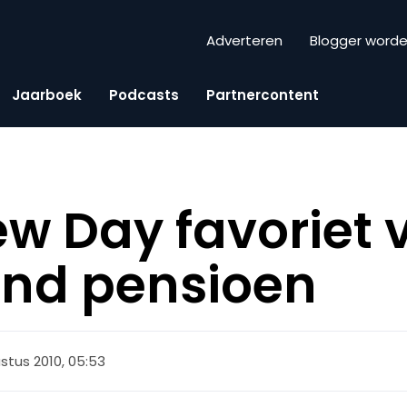
Adverteren
Blogger word
Jaarboek
Podcasts
Partnercontent
w Day favoriet 
end pensioen
stus 2010, 05:53