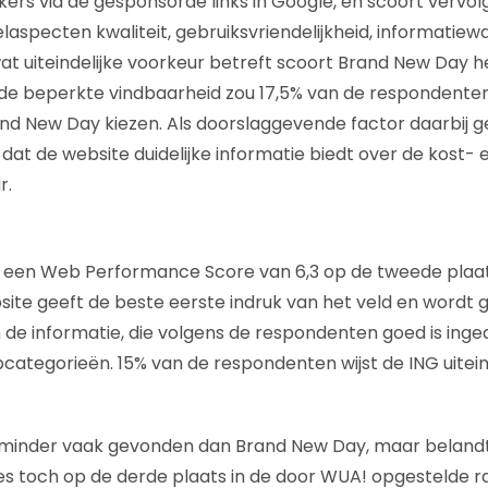
kers via de gesponsorde links in Google, en scoort vervo
laspecten kwaliteit, gebruiksvriendelijkheid, informatiew
t uiteindelijke voorkeur betreft scoort Brand New Day h
de beperkte vindbaarheid zou 17,5% van de respondenten
and New Day kiezen. Als doorslaggevende factor daarbij 
at de website duidelijke informatie biedt over de kost- 
r.
 een Web Performance Score van 6,3 op de tweede plaat
site geeft de beste eerste indruk van het veld en word
n de informatie, die volgens de respondenten goed is inge
categorieën. 15% van de respondenten wijst de ING uiteind
minder vaak gevonden dan Brand New Day, maar belandt
s toch op de derde plaats in de door WUA! opgestelde ra