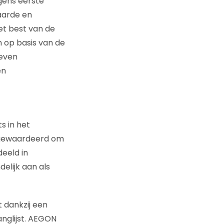
lgens eerste
aarde en
et best van de
 op basis van de
geven
en
s in het
t gewaardeerd om
deeld in
elijk aan als
 dankzij een
nglijst. AEGON