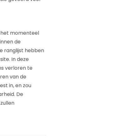
n het momenteel
innen de
e ranglijst hebben
ite. In deze
ns verloren te
uren van de
st in, en zou
arheid. De
zullen