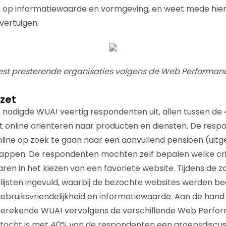
d op informatiewaarde en vormgeving, en weet mede hier
vertuigen.
best presterende organisaties volgens de Web Performan
zet
 nodigde WUA! veertig respondenten uit, allen tussen de 
t online oriënteren naar producten en diensten. De res
ine op zoek te gaan naar een aanvullend pensioen (uitges
tappen. De respondenten mochten zelf bepalen welke cri
en in het kiezen van een favoriete website. Tijdens de 
lijsten ingevuld, waarbij de bezochte websites werden b
ebruiksvriendelijkheid en informatiewaarde. Aan de hand 
erekende WUA! vervolgens de verschillende Web Perfor
ktocht is met 40% van de respondenten een groepsdiscus