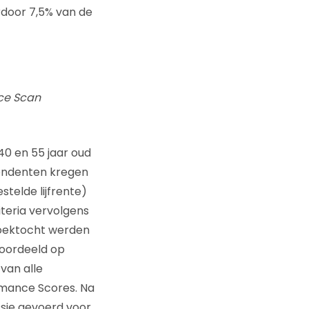
door 7,5% van de
ce Scan
40 en 55 jaar oud
pondenten kregen
telde lijfrente)
teria vervolgens
zoektocht werden
eoordeeld op
van alle
mance Scores. Na
sie gevoerd voor