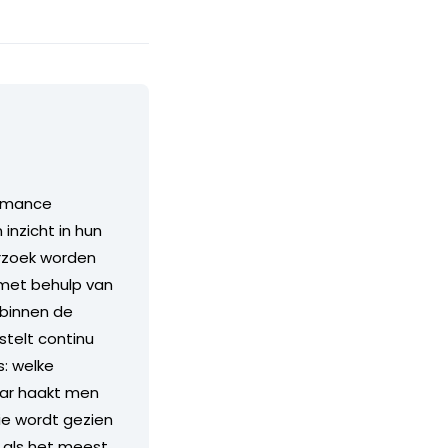
ormance
inzicht in hun
erzoek worden
 met behulp van
 binnen de
stelt continu
s: welke
aar haakt men
e wordt gezien
n als het meest