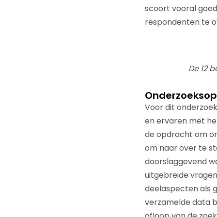
scoort vooral goe
respondenten te o
De 12 
Onderzoeksop
Voor dit onderzoek
en ervaren met he
de opdracht om onl
om naar over te s
doorslaggevend war
uitgebreide vragen
deelaspecten als g
verzamelde data b
afloop van de zoe