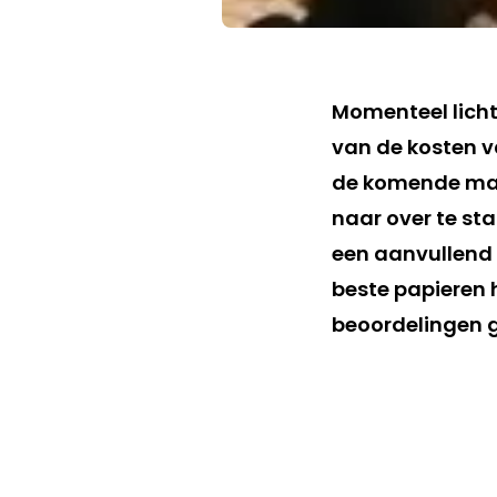
Momenteel licht
van de kosten v
de komende maa
naar over te st
een aanvullend
beste papieren h
beoordelingen g