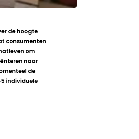
ver de hoogte
 dat consumenten
rnatieven om
iënteren naar
menteel de
85 individuele