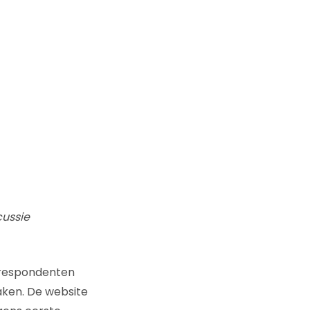
cussie
 respondenten
aken. De website