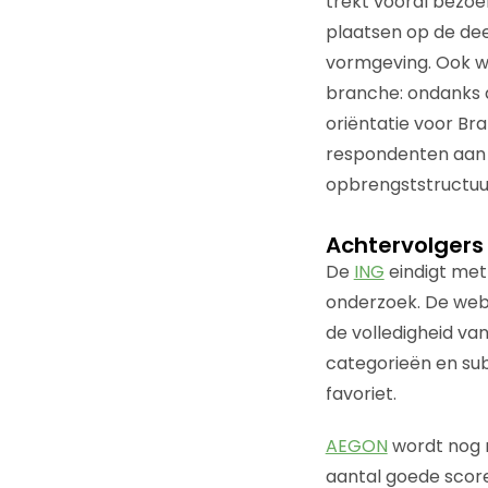
trekt vooral bezoe
plaatsen op de dee
vormgeving. Ook wa
branche: ondanks 
oriëntatie voor Br
respondenten aan d
opbrengststructuu
Achtervolgers
De
ING
eindigt met
onderzoek. De web
de volledigheid va
categorieën en sub
favoriet.
AEGON
wordt nog 
aantal goede score