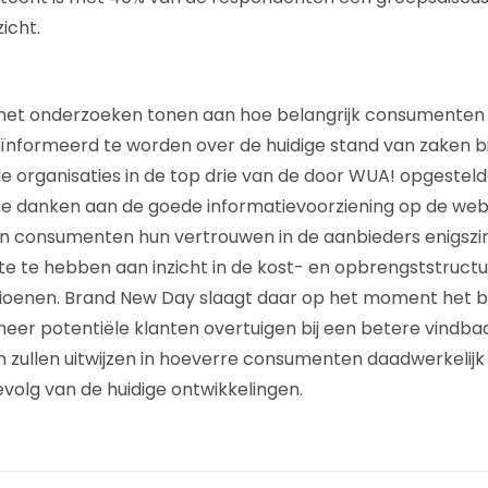
zicht.
 het onderzoeken tonen aan hoe belangrijk consumente
ïnformeerd te worden over de huidige stand van zaken b
le organisaties in de top drie van de door WUA! opgesteld
 te danken aan de goede informatievoorziening op de webs
jken consumenten hun vertrouwen in de aanbieders enigszi
e te hebben aan inzicht in de kost- en opbrengststruct
ioenen. Brand New Day slaagt daar op het moment het be
eer potentiële klanten overtuigen bij een betere vindba
ullen uitwijzen in hoeverre consumenten daadwerkelijk 
volg van de huidige ontwikkelingen.