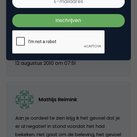
etc?? Iedereen ziet toch dat die link hier
totaal niets mee te maken heeft? En nee, ik
werk niet voor/bij/met DDB…Een iets
inhoudelijkere review mag best volgende keer,
komt er wat meer discussie/reactie. Doe ik
ook gezellig mee 😉
12 augustus 2010 om 07:51
Mathijs Reimink
Aan je oordeel te zien krijg ik het gevoel dat je
er al negatief in stond voordat het had
bekeken. Het gaat om de beleving, het gevoel