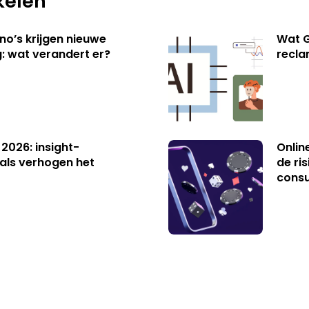
kelen
no’s krijgen nieuwe
Wat G
: wat verandert er?
recl
 2026: insight-
Onlin
als verhogen het
de ri
cons