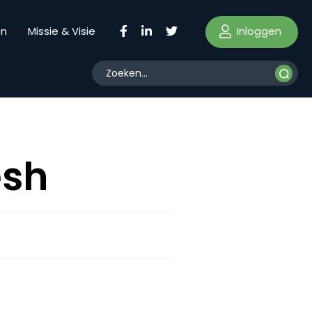
Inloggen
en
Missie & Visie
esh