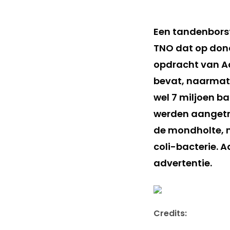
Een tandenborste
TNO dat op dond
opdracht van Aq
bevat, naarmate
wel 7 miljoen ba
werden aangetro
de mondholte, m
coli-bacterie. 
advertentie.
Credits: