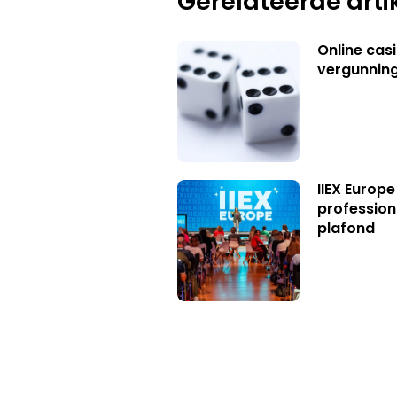
Gerelateerde arti
Online casi
vergunning
IIEX Europe
profession
plafond