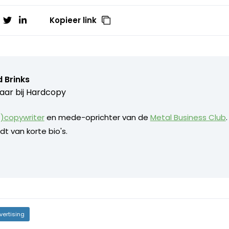
Kopieer link
 Brinks
aar bij
Hardcopy
)copywriter
en mede-oprichter van de
Metal Business Club
dt van korte bio's.
vertising