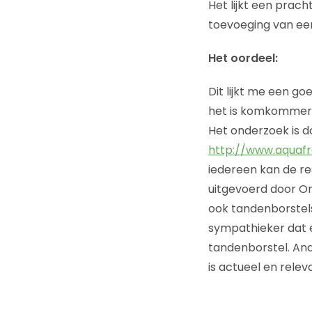
Het lijkt een prac
toevoeging van ee
Het oordeel:
Dit lijkt me een go
het is komkommerti
Het onderzoek is d
http://www.aquaf
iedereen kan de res
uitgevoerd door Or
ook tandenborstels
sympathieker dat ee
tandenborstel. And
is actueel en relev