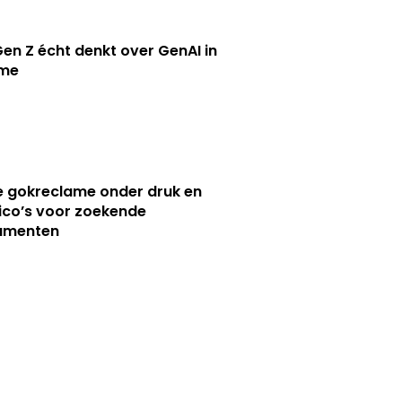
en Z écht denkt over GenAI in
ame
e gokreclame onder druk en
sico’s voor zoekende
umenten