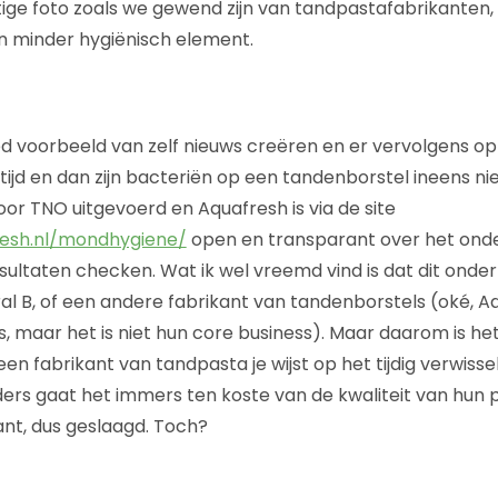
htige foto zoals we gewend zijn van tandpastafabrikante
n minder hygiënisch element.
ed voorbeeld van zelf nieuws creëren en er vervolgens op i
jd en dan zijn bacteriën op een tandenborstel ineens ni
oor TNO uitgevoerd en Aquafresh is via de site
resh.nl/mondhygiene/
open en transparant over het onde
ultaten checken. Wat ik wel vreemd vind is dat dit onderz
al B, of een andere fabrikant van tandenborstels (oké, 
, maar het is niet hun core business). Maar daarom is he
n fabrikant van tandpasta je wijst op het tijdig verwisse
ers gaat het immers ten koste van de kwaliteit van hun 
ant, dus geslaagd. Toch?