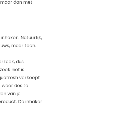
n, maar dan met
nhaken. Natuurlijk,
euws, maar toch.
rzoek, dus
oek niet is
Aquafresh verkoopt
t weer des te
len van je
product. De inhaker