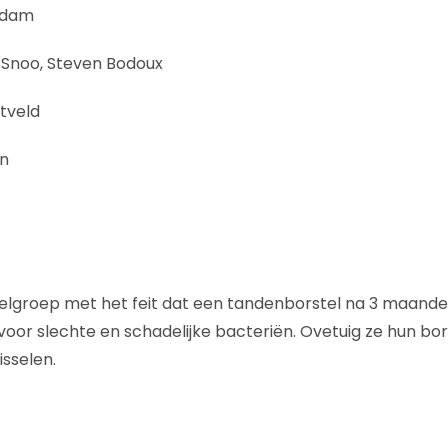
rdam
 Snoo, Steven Bodoux
etveld
en
elgroep met het feit dat een tandenborstel na 3 maand
oor slechte en schadelijke bacteriën. Ovetuig ze hun bor
isselen.