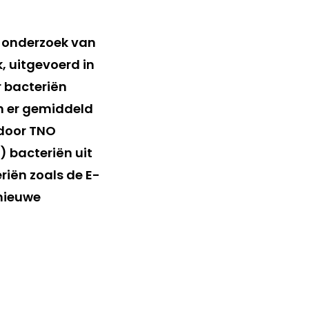
it onderzoek van
, uitgevoerd in
 bacteriën
n er gemiddeld
 door TNO
 bacteriën uit
iën zoals de E-
 nieuwe