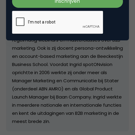
experts in Nederland op het gebied van buyer
persona’s, customer journeys, account-based
marketing en buyer enablement in B2B. Ingrid
schrijft voor verschillende blogs en geeft
regelmatig webinars en masterclasses over B2B-
marketing. Ook is zij docent persona-ontwikkeling
en account-based marketing aan de Beeckestijn
Business School. Voordat Ingrid spotONvision
oprichtte in 2006 werkte zij onder meer als
Manager Marketing en Communicatie bij Stater
(onderdeel ABN AMRO) en als Global Product
Launch Manager bij Baan Company. Ingrid werkte
in meerdere nationale en internationale functies
en kent de uitdagingen van B2B marketing in de
meest brede zin.