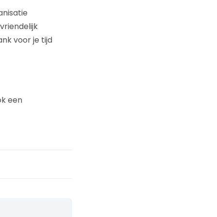
anisatie
riendelijk
ank voor je tijd
ok een