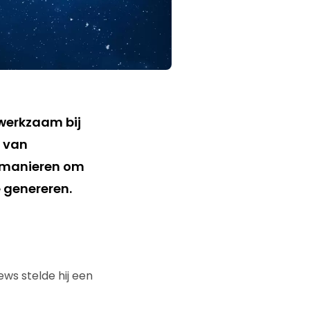
werkzaam bij
s van
e manieren om
e genereren.
ws stelde hij een