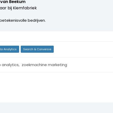
 van Beekum
aar bij
Kiemfabriek
betekenisvolle bedrijven.
ta Analytics
Search & Conversie
 analytics
,
zoekmachine marketing