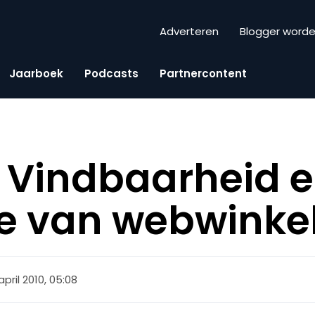
Adverteren
Blogger word
Jaarboek
Podcasts
Partnercontent
 Vindbaarheid 
e van webwinke
april 2010, 05:08