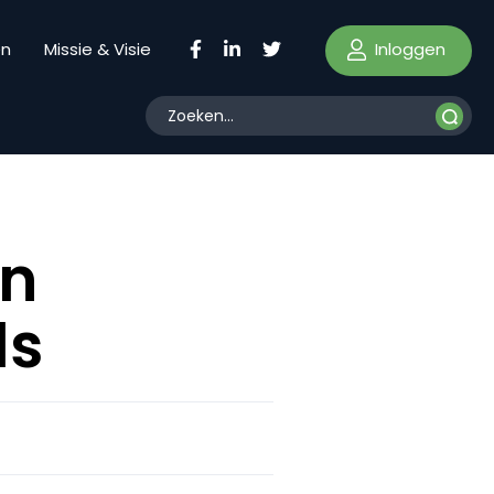
Inloggen
en
Missie & Visie
en
ls