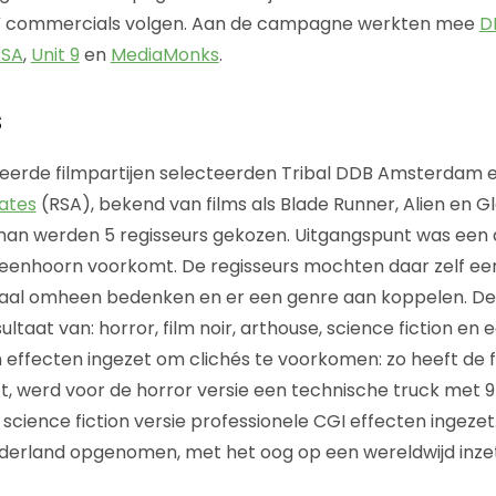
TV commercials volgen. Aan de campagne werkten mee
D
RSA
,
Unit 9
en
MediaMonks
.
s
eerde filmpartijen selecteerden Tribal DDB Amsterdam
iates
(RSA), bekend van films als Blade Runner, Alien en Gl
 man werden 5 regisseurs gekozen. Uitgangspunt was een 
 eenhoorn voorkomt. De regisseurs mochten daar zelf een
haal omheen bedenken en er een genre aan koppelen. De
ltaat van: horror, film noir, arthouse, science fiction en 
 effecten ingezet om clichés te voorkomen: zo heeft de 
ect, werd voor de horror versie een technische truck met 
science fiction versie professionele CGI effecten ingezet
ederland opgenomen, met het oog op een wereldwijd in