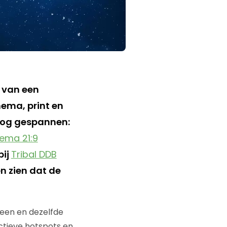
l van een
ema, print en
hoog gespannen:
ema 21:9
bij
Tribal DDB
n zien dat de
 een en dezelfde
actieve hotspots en