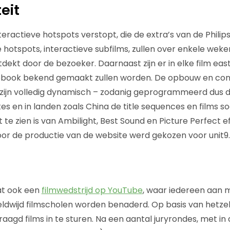
teit
interactieve hotspots verstopt, die de extra’s van de Philip
hotspots, interactieve subfilms, zullen over enkele weke
ekt door de bezoeker. Daarnaast zijn er in elke film east
acebook bekend gemaakt zullen worden. De opbouw en con
 zijn volledig dynamisch – zodanig geprogrammeerd dus d
s en in landen zoals China de title sequences en films s
t te zien is van Ambilight, Best Sound en Picture Perfect e
 Voor de productie van de website werd gekozen voor unit9.
at ook een
filmwedstrijd op YouTube
, waar iedereen aan 
dwijd filmscholen worden benaderd. Op basis van hetzel
agd films in te sturen. Na een aantal juryrondes, met in 