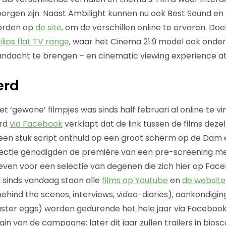
borgen zijn. Naast Ambilight kunnen nu ook Best Sound en 
worden op
de site
, om de verschillen online te ervaren. Doe
ilips flat TV range
, waar het Cinema 21:9 model ook onder
andacht te brengen – en cinematic viewing experience a
erd
et ‘gewone’ filmpjes was sinds half februari al online te v
erd
via Facebook
verklapt dat de link tussen de films deze
een stuk script onthuld op een groot scherm op de Dam 
lectie genodigden de première van een pre-screening met
even voor een selectie van degenen die zich hier op Fac
 sinds vandaag staan alle
films op Youtube
en
de website
ehind the scenes, interviews, video-diaries), aankondigin
aster eggs) worden gedurende het hele jaar via Facebook
in van de campagne: later dit jaar zullen trailers in biosc