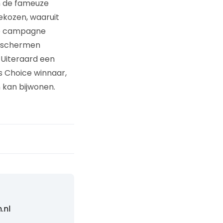
en de fameuze
gekozen, waaruit
 de campagne
e schermen
 Uiteraard een
s Choice winnaar,
 kan bijwonen.
.nl