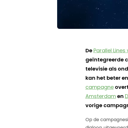
De
Parallel Lines
geïntegreerde c
televisie als o
kan het beter e
campagne
overt
Amsterdam
en
D
vorige campagne
Op de campagnesite
dialoog, uitgevoer