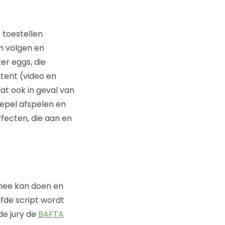
s toestellen
n volgen en
er eggs, die
tent (video en
at ook in geval van
oepel afspelen en
ffecten, die aan en
mee kan doen en
fde script wordt
de jury de
BAFTA