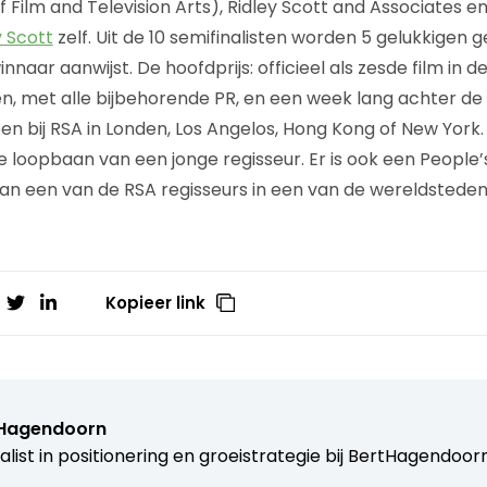
f Film and Television Arts), Ridley Scott and Associates 
y Scott
zelf. Uit de 10 semifinalisten worden 5 gelukkigen 
innaar aanwijst. De hoofdprijs: officieel als zesde film in
 met alle bijbehorende PR, en een week lang achter d
n bij RSA in Londen, Los Angelos, Hong Kong of New York.
 loopbaan van een jonge regisseur. Er is ook een People’
an een van de RSA regisseurs in een van de wereldsteden
Kopieer link
 Hagendoorn
alist in positionering en groeistrategie bij
BertHagendoorn