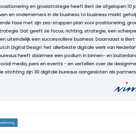
n positionering en groeistrategie heeft Bert de afgelopen 10 j
jven en ondernemers in de business to business markt geholp
ende fase met zijn zes-stappen plan voor positionering, gro
ategie. Dat geeft ze focus, richting, strategie, een scherpe
en uiteindelijk een succesvollere business. Daarnaast is Bert
utch Digital Design: het allerbeste digitale werk van Nederl
ureaus heeft daarmee een podium in binnen- en buitenland.
social media, pers en events - en vertellen over de designme
de stichting zijn 30 digitale bureaus aangesloten als partners
vertising