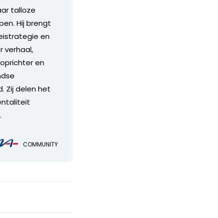
aar talloze
en. Hij brengt
eistrategie en
r verhaal,
 oprichter en
andse
 Zij delen het
ntaliteit
.
COMMUNITY