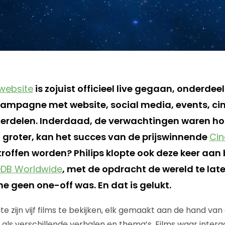
 website
is zojuist officieel live gegaan, onderdee
ampagne met website, social media, events, cin
nderdelen. Inderdaad, de verwachtingen waren 
n groter, kan het succes van de prijswinnende
Cin
roffen worden? Philips klopte ook deze keer aan 
DB Worldwide
, met de opdracht de wereld te late
 geen one-off was. En dat is gelukt.
 zijn vijf films te bekijken, elk gemaakt aan de hand van
d als verschillende verhalen en thema’s. Films waar inter