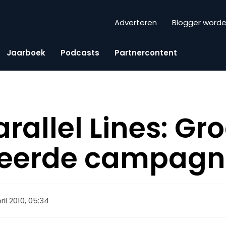
Adverteren
Blogger word
Jaarboek
Podcasts
Partnercontent
arallel Lines: Gr
reerde campag
ril 2010, 05:34