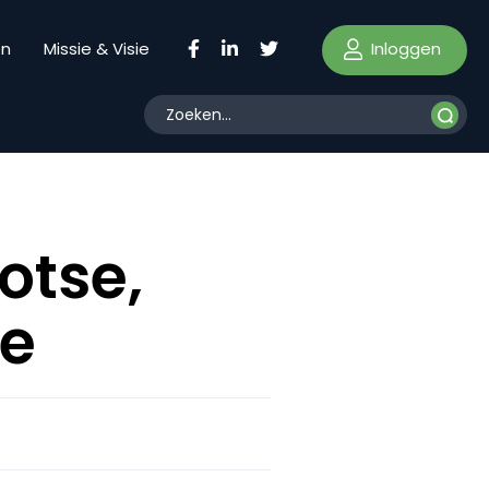
Inloggen
en
Missie & Visie
ootse,
ne