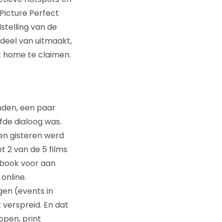
Picture Perfect
lstelling van de
deel van uitmaakt,
t home te claimen.
inden, een paar
lfde dialoog was.
en gisteren werd
 2 van de 5 films
ebook voor aan
online.
gen (events in
 verspreid. En dat
open, print