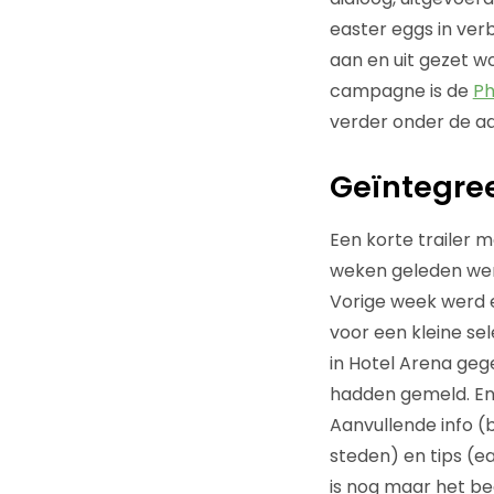
easter eggs in ver
aan en uit gezet 
campagne is de
Ph
verder onder de a
Geïntegre
Een korte trailer m
weken geleden w
Vorige week werd 
voor een kleine se
in Hotel Arena geg
hadden gemeld. En
Aanvullende info (b
steden) en tips (e
is nog maar het beg