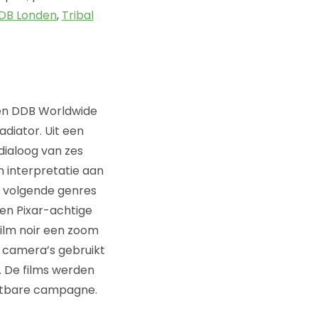
DB Londen
,
Tribal
 en DDB Worldwide
adiator. Uit een
dialoog van zes
 interpretatie aan
 volgende genres
een Pixar-achtige
film noir een zoom
9 camera’s gebruikt
. De films werden
zetbare campagne.