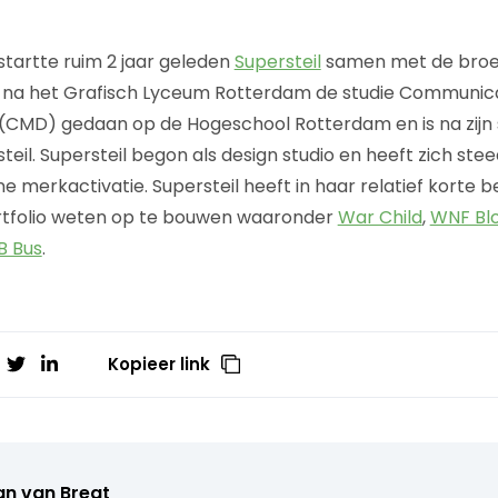
 startte ruim 2 jaar geleden
Supersteil
samen met de broer
ft na het Grafisch Lyceum Rotterdam de studie Communic
(CMD) gedaan op de Hogeschool Rotterdam en is na zijn s
eil. Supersteil begon als design studio en heeft zich ste
ne merkactivatie. Supersteil heeft in haar relatief korte 
tfolio weten op te bouwen waaronder
War Child
,
WNF Bl
B Bus
.
Kopieer link
n van Bregt