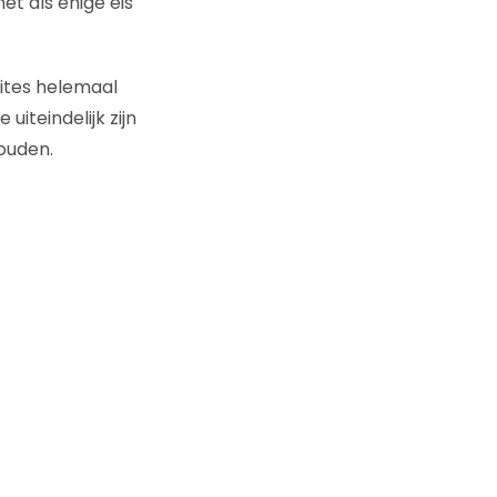
et als enige eis
sites helemaal
iteindelijk zijn
ouden.