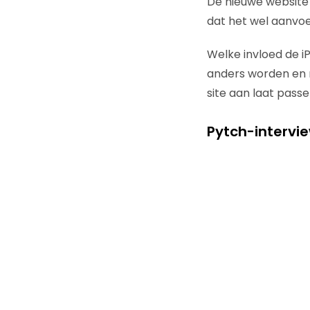
De nieuwe website 
dat het wel aanvoel
Welke invloed de iP
anders worden en mi
site aan laat pass
Pytch-intervi