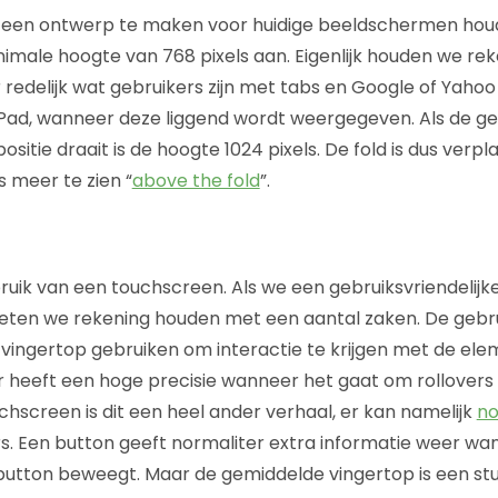
m een ontwerp te maken voor huidige beeldschermen hou
imale hoogte van 768 pixels aan. Eigenlijk houden we re
 redelijk wat gebruikers zijn met tabs en Google of Yahoo
iPad, wanneer deze liggend wordt weergegeven. Als de ge
sitie draait is de hoogte 1024 pixels. De fold is dus verp
is meer te zien “
above the fold
”.
uik van een touchscreen. Als we een gebruiksvriendelijke
en we rekening houden met een aantal zaken. De gebruik
n vingertop gebruiken om interactie te krijgen met de el
r heeft een hoge precisie wanneer het gaat om rollovers 
chscreen is dit een heel ander verhaal, er kan namelijk
no
s. Een button geeft normaliter extra informatie weer wa
button beweegt. Maar de gemiddelde vingertop is een st