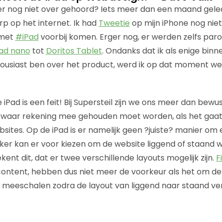
 er nog niet over gehoord? Iets meer dan een maand gele
p op het internet. Ik had
Tweetie
op mijn iPhone nog niet
 met
#iPad
voorbij komen. Erger nog, er werden zelfs par
ad nano
tot
Doritos Tablet
. Ondanks dat ik als enige binn
ousiast ben over het product, werd ik op dat moment wel
e iPad is een feit! Bij Supersteil zijn we ons meer dan bew
is waar rekening mee gehouden moet worden, als het gaa
ites. Op de iPad is er namelijk geen ?juiste? manier om 
iker kan er voor kiezen om de website liggend of staand 
nt dit, dat er twee verschillende layouts mogelijk zijn.
F
content, hebben dus niet meer de voorkeur als het om de 
 meeschalen zodra de layout van liggend naar staand ve