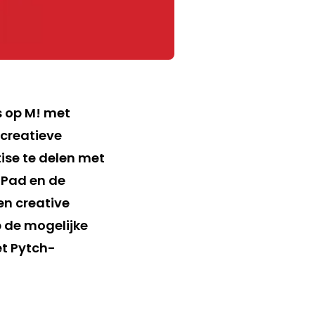
s op M! met
 creatieve
ise te delen met
iPad en de
n creative
p de mogelijke
et Pytch-