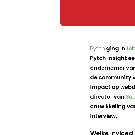
Pytch
ging in
feb
Pytch Insight ee
ondernemer van 
de community va
impact op web
director van
Sup
ontwikkeling va
interview.
Welke invloed