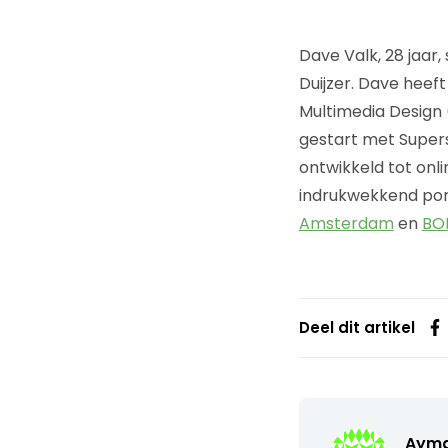
Dave Valk, 28 jaar,
Duijzer. Dave hee
Multimedia Design 
gestart met Superst
ontwikkeld tot onli
indrukwekkend por
Amsterdam
en
BO
Deel dit artikel
Ayma