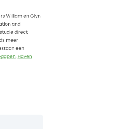
s William en Glyn
ation and
tudie direct
eds meer
bestaan een
ogapen
,
Haven