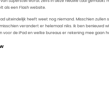
van Supersteil wordt zelfs in deze nieuwe taal gemaakt m
t als een Flash website.
ad uiteindelijk heeft weet nog niemand. Misschien zullen 
sschien verandert er helemaal niks. Ik ben benieuwd wie u
en voor de iPad en welke bureaus er rekening mee gaan h
ew