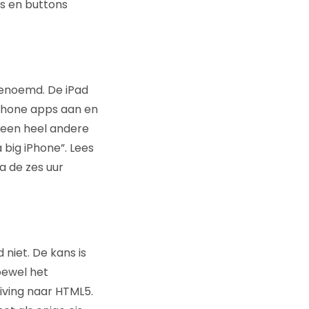
?s en buttons
genoemd. De iPad
 iPhone apps aan en
l een heel andere
a big iPhone”. Lees
a de zes uur
niet. De kans is
oewel het
iving naar HTML5.