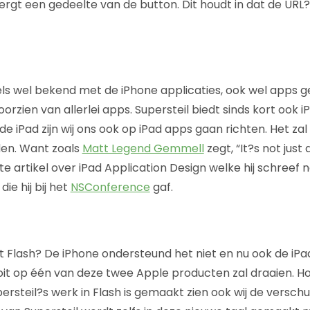
ergt een gedeelte van de button. Dit houdt in dat de URL
els wel bekend met de iPhone applicaties, ook wel apps 
orzien van allerlei apps. Supersteil biedt sinds kort ook
e iPad zijn wij ons ook op iPad apps gaan richten. Het za
den. Want zoals
Matt Legend Gemmell
zegt, “It?s not just 
e artikel over iPad Application Design welke hij schreef n
e hij bij het
NSConference
gaf.
 Flash? De iPhone ondersteund het niet en nu ook de iPad 
oit op één van deze twee Apple producten zal draaien. H
rsteil?s werk in Flash is gemaakt zien ook wij de verschu