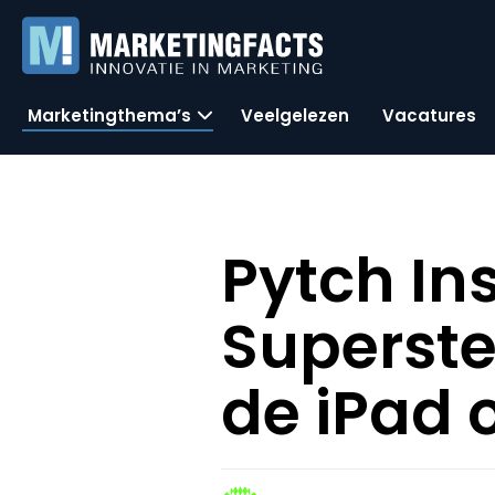
Marketingthema’s
Veelgelezen
Vacatures
Pytch In
Superste
de iPad