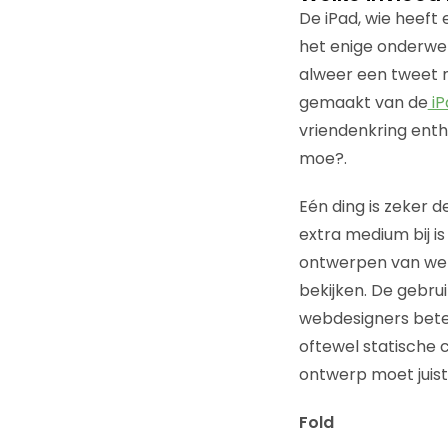
De iPad, wie heeft
het enige onderwer
alweer een tweet
gemaakt van de
iP
vriendenkring enth
moe?.
Eén ding is zeker d
extra medium bij 
ontwerpen van webs
bekijken. De gebru
webdesigners beteke
oftewel statische 
ontwerp moet juist
Fold