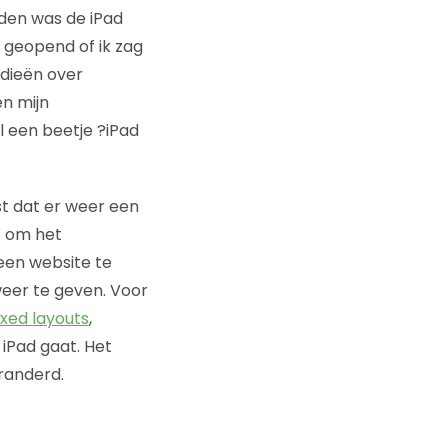
den was de iPad
 geopend of ik zag
odieën over
en mijn
 een beetje ?iPad
ust dat er weer een
t om het
een website te
weer te geven. Voor
ixed layouts
,
iPad gaat. Het
randerd.