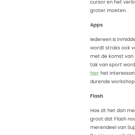
cursor en het verb
groter moeten.
Apps
Iedereen is inmidd
wordt straks ook vo
met de komst van d
tak van sport wor
hier
het interessant
durende workshop di
Flash
Hoe zit het dan met
groot dat Flash no
merendeel van Supe