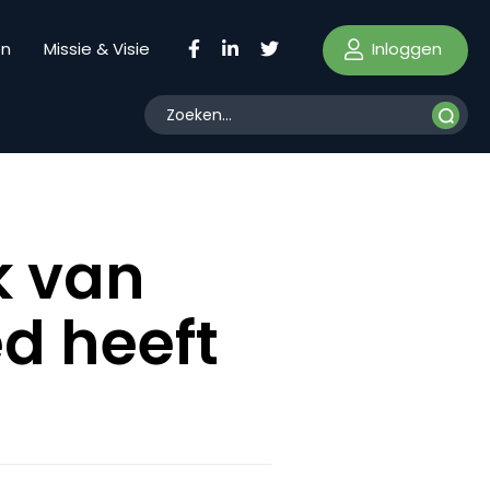
Inloggen
en
Missie & Visie
k van
ed heeft