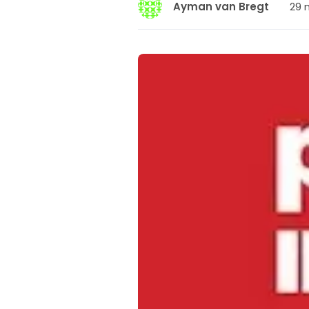
29 
Ayman van Bregt