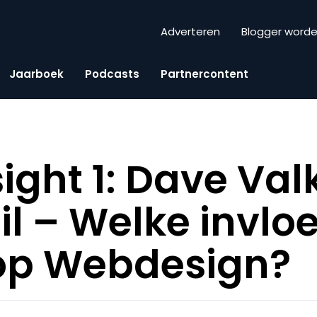
Adverteren
Blogger word
Jaarboek
Podcasts
Partnercontent
sight 1: Dave Val
il – Welke invlo
 op Webdesign?