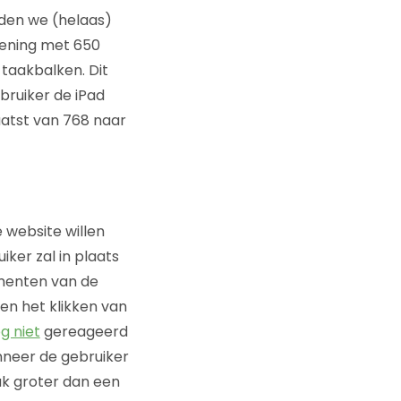
den we (helaas)
kening met 650
 taakbalken. Dit
bruiker de iPad
laatst van 768 naar
 website willen
er zal in plaats
ementen van de
en het klikken van
g niet
gereageerd
nneer de gebruiker
uk groter dan een