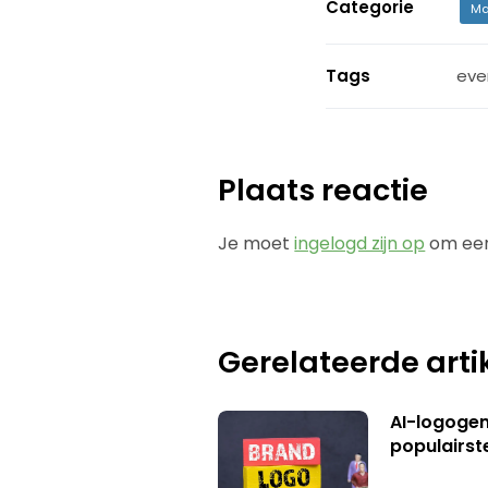
Categorie
Ma
Tags
eve
Plaats reactie
Je moet
ingelogd zijn op
om een
Gerelateerde arti
AI-logogene
populairst