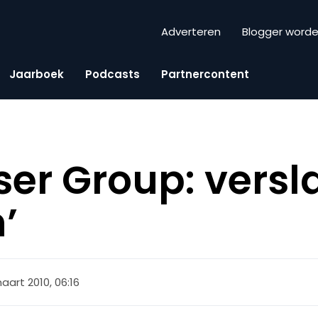
Adverteren
Blogger word
Jaarboek
Podcasts
Partnercontent
er Group: versl
’
aart 2010, 06:16