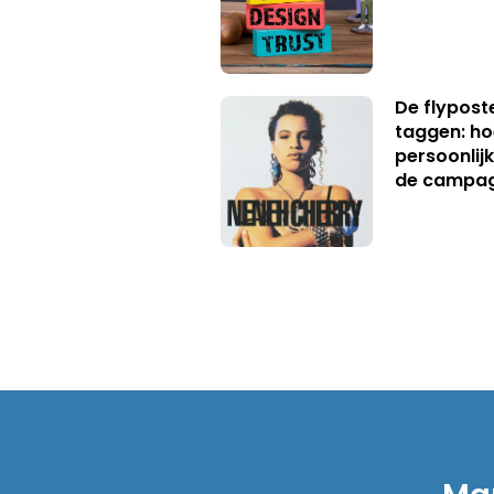
De flypost
taggen: ho
persoonlij
de campa