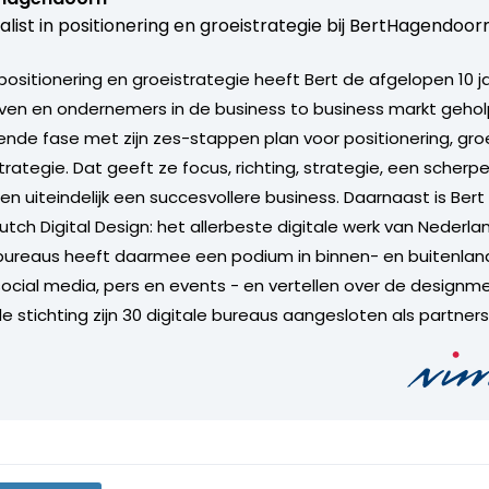
alist in positionering en groeistrategie bij
BertHagendoorn
n positionering en groeistrategie heeft Bert de afgelopen 10 j
jven en ondernemers in de business to business markt geholp
ende fase met zijn zes-stappen plan voor positionering, gro
ategie. Dat geeft ze focus, richting, strategie, een scherpe
en uiteindelijk een succesvollere business. Daarnaast is Bert
utch Digital Design: het allerbeste digitale werk van Nederl
ureaus heeft daarmee een podium in binnen- en buitenland.
social media, pers en events - en vertellen over de designme
de stichting zijn 30 digitale bureaus aangesloten als partners