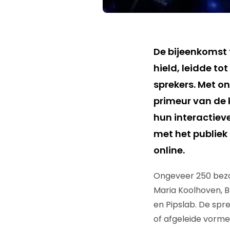
De bijeenkomst 
hield, leidde to
sprekers. Met o
primeur van de 
hun interactieve
met het publiek
online.
Ongeveer 250 bezo
Maria Koolhoven, B
en Pipslab. De spr
of afgeleide vormen