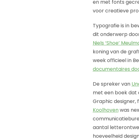
en met fonts gecre
voor creatieve pro
Typografie is in b
dit onderwerp door
Niels ‘Shoe’ Meulm
koning van de graff
week officieel in B
documentaires do
De spreker van
Un
met een boek dat a
Graphic designer, 
Koolhoven
was next
communicatiebur
aantal letterontw
hoeveelheid designs