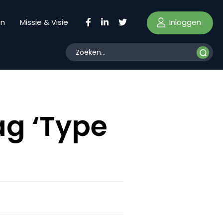
Inloggen
en
Missie & Visie
ag ‘Type