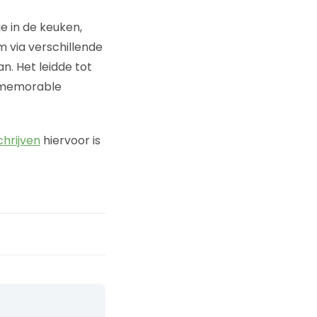
je in de keuken,
m via verschillende
n. Het leidde tot
ht memorable
chrijven
hiervoor is