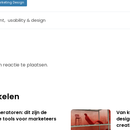
rketing Design
nt
,
usability & design
 reactie te plaatsen.
kelen
ratoren: dit zijn de
Van k
e tools voor marketeers
desig
creat