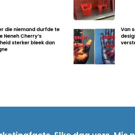
er die niemand durfde te
Van s
e Neneh Cherry’s
desig
kheid sterker bleek dan
verst
gne