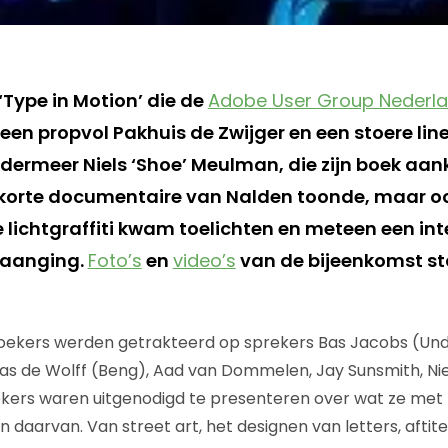
‘Type in Motion’ die de
Adobe User Group Nederl
t een propvol Pakhuis de Zwijger en een stoere li
ndermeer Niels ‘Shoe’ Meulman, die zijn boek aa
korte documentaire van Nalden toonde, maar ook
 lichtgraffiti kwam toelichten en meteen een int
 aanging.
Foto’s
en
video’s
van de bijeenkomst s
ekers werden getrakteerd op sprekers Bas Jacobs (Und
as de Wolff (Beng), Aad van Dommelen, Jay Sunsmith, Ni
ekers waren uitgenodigd te presenteren over wat ze met 
 daarvan. Van street art, het designen van letters, aftitel