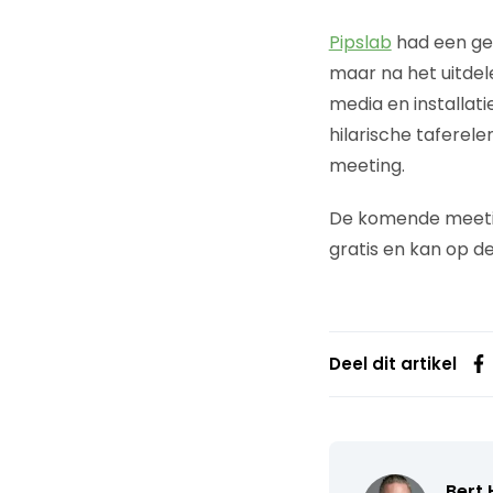
Pipslab
had een gewe
maar na het uitdel
media en installati
hilarische taferele
meeting.
De komende meeting
gratis en kan op d
Deel dit artikel
Bert