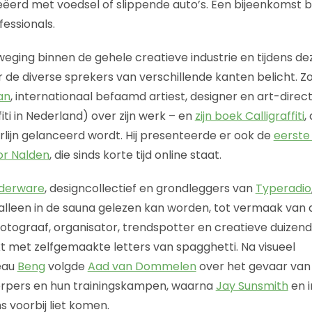
ëerd met voedsel of slippende auto’s. Een bijeenkomst b
fessionals.
eweging binnen de gehele creatieve industrie en tijdens 
 de diverse sprekers van verschillende kanten belicht. 
an
, internationaal befaamd artiest, designer en art-direc
iti in Nederland) over zijn werk – en
zijn boek Calligraffiti
,
erlijn gelanceerd wordt. Hij presenteerde er ook de
eerste 
or Nalden
, die sinds korte tijd online staat.
derware
, designcollectief en grondleggers van
Typeradio
lleen in de sauna gelezen kan worden, tot vermaak van 
fotograaf, organisator, trendspotter en creatieve duize
 met zelfgemaakte letters van spagghetti. Na visueel
eau
Beng
volgde
Aad van Dommelen
over het gevaar va
erpers en hun trainingskampen, waarna
Jay Sunsmith
en 
 voorbij liet komen.