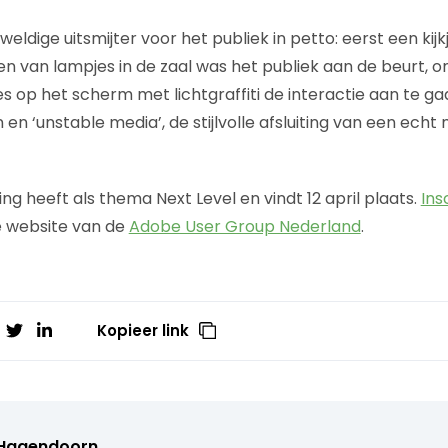
ldige uitsmijter voor het publiek in petto: eerst een kijk
en van lampjes in de zaal was het publiek aan de beurt, o
es op het scherm met lichtgraffiti de interactie aan te gaa
n en ‘unstable media’, de stijlvolle afsluiting van een ec
 heeft als thema Next Level en vindt 12 april plaats.
Ins
e website van de
Adobe User Group Nederland
.
Kopieer link
 Hagendoorn