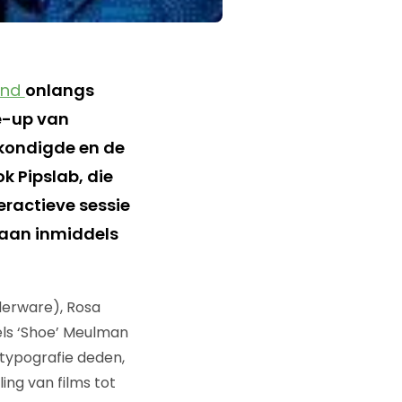
and
onlangs
ne-up van
nkondigde en de
 Pipslab, die
eractieve sessie
taan inmiddels
erware), Rosa
els ‘Shoe’ Meulman
typografie deden,
ing van films tot