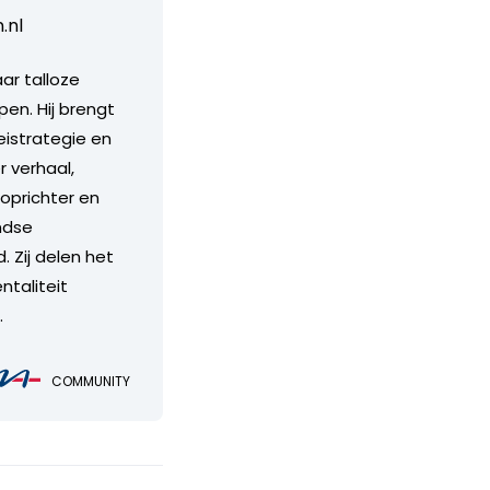
.nl
aar talloze
en. Hij brengt
eistrategie en
r verhaal,
 oprichter en
andse
 Zij delen het
ntaliteit
.
COMMUNITY