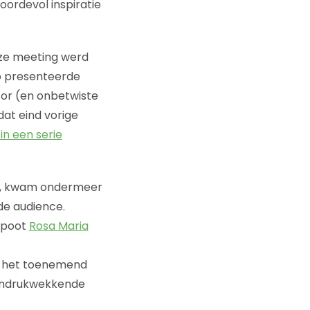
oordevol inspiratie
deze meeting werd
Zo presenteerde
tor (en onbetwiste
 dat eind vorige
in een serie
, kwam ondermeer
de audience.
ndpoot
Rosa Maria
n het toenemend
indrukwekkende