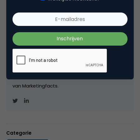
Matthijs van den Broek
Editor-in-Chief bij
Marketingfacts
Van april 2007 tot juni 2011 was ik freelance
editor/ communitymanager / hoofdredacteur bij
Marketingfacts. Tussendoor werkte ik bij Insites
Consulting, IDG Nederland, Saatchi&Saatchi;/Leo
Burnett (voor Samsung) en voor
onderzoeksbureau WUA. Vanaf 1 november 2021
vorm ik samen met Luuk Ros de hoofdredactie
van Marketingfacts.
Categorie