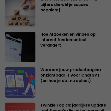
cijfers die wél je succes
bepalen!]
Hoe AI zoeken en vinden op
internet fundamenteel
verandert
Waarom jouw productpagina
onzichtbaar is voor ChatGPT
(en hoe je dat nu oplost)
Twinkle Topics: jaarlijkse update
met thema’s die nú het verschil