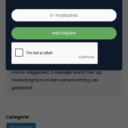
Redactie Webanalisten
Redactie bij
Webanalisten.nl
Webanalisten.nl is sinds 2008 aanwezig op
internet als platform voor online analyse en
optimalisatie. Meer dan 40 gastauteurs schrijven
wekelijks over hun praktijkervaringen met ons
mooie vakgebied. 2 wekelijks wordt hier op
marketingfacts.nl een samenvatting van
geplaatst.
Categorie
Data Analytics