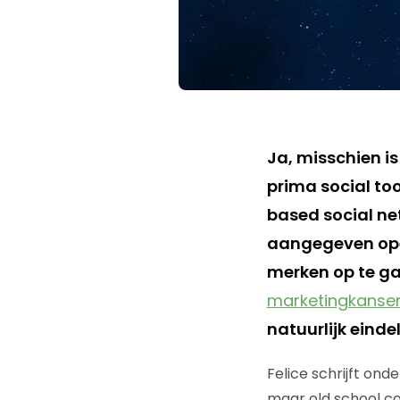
Ja, misschien is
prima social to
based social ne
aangegeven ope
merken op te ga
marketingkanse
natuurlijk einde
Felice schrijft on
maar old school c