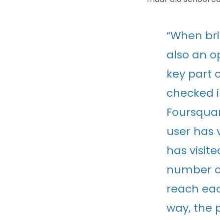
“When bri
also an o
key part 
checked i
Foursqua
user has v
has visit
number of 
reach eac
way, the p