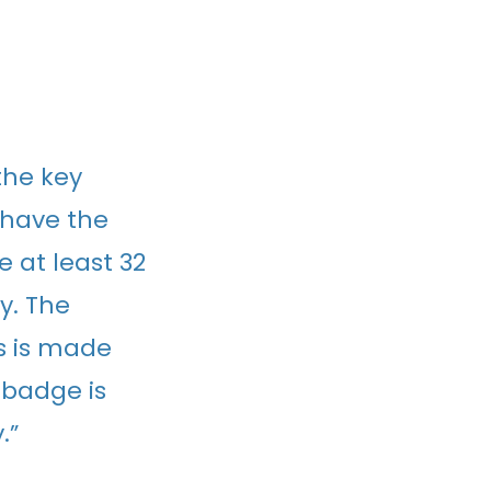
the key
 have the
e at least 32
y. The
s is made
 badge is
.”