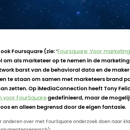
 ook Foursquare (zie: ‘
Foursquare: Voor marketing
ol om als marketeer op te nemen in de marketingi
twork barst van de behavioral data en de make
n te staan om samen met marketeers brand pa
an zetten. Op iMediaConnection heeft Tony Felic
n voor FourSquare
gedefinieerd, maar de mogelij
loos en alleen begrensd door de eigen fantasie.
der anderen over met FourSquare onderzoek doen naar kl
onsumentenresearch):