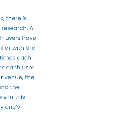
, there is
 research. A
ch users have
liar with the
times each
ons each user
ar venue, the
 and the
e in this
by one’s