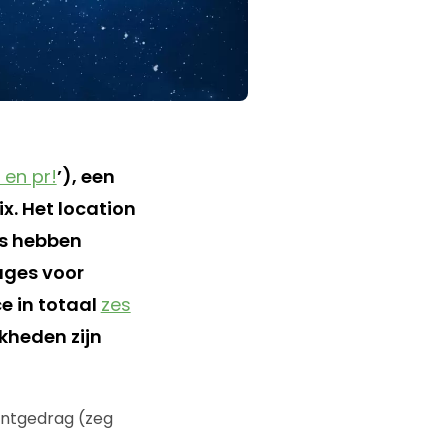
 en pr!
’), een
x. Het location
rs hebben
ges voor
e in totaal
zes
kheden zijn
antgedrag (zeg