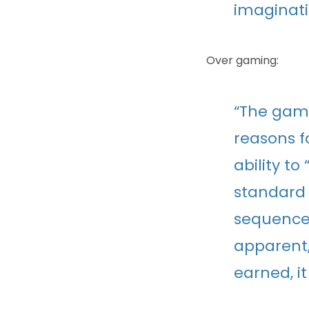
imaginati
Over gaming:
“The gami
reasons f
ability t
standard 
sequence 
apparent,
earned, it