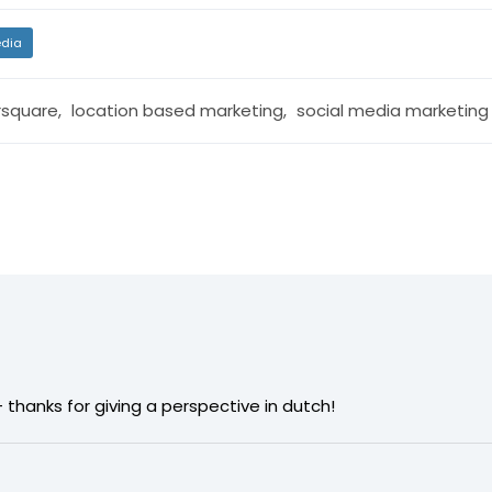
dia
rsquare
,
location based marketing
,
social media marketing
 – thanks for giving a perspective in dutch!