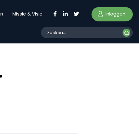
Inloggen
en
Missie & Visie
r