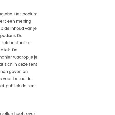
ingwise. Het podium
pert een mening
p de inhoud van je
 podium. De
liek bestaat uit
bliek. De
anier waarop je je
at zich in deze tent
nnen geven en
is voor betaalde
et publiek de tent
rtellen heeft over