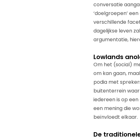
conversatie aangaa
‘doelgroepen’ een 
verschillende face
dagelijkse leven zal
argumentatie, hie
Lowlands anol
Om het (social) me
om kan gaan, maak 
podia met sprekers
buitenterrein waar
iedereen is op een 
een mening die wor
beïnvloedt elkaar.
De traditionel