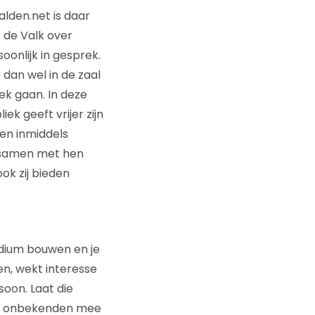
alden.net is daar
 de Valk over
onlijk in gesprek.
 dan wel in de zaal
ek gaan. In deze
ek geeft vrijer zijn
ben inmiddels
m samen met hen
ok zij bieden
podium bouwen en je
ien, wekt interesse
soon. Laat die
wat onbekenden mee