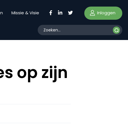
Inloggen
en
Missie & Visie
s op zijn