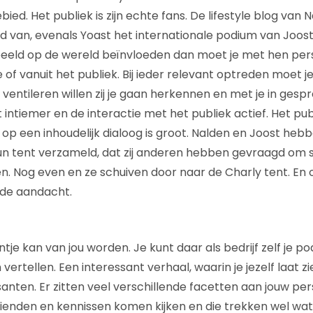
ed. Het publiek is zijn echte fans. De lifestyle blog van N
 van, evenals Yoast het internationale podium van Joost
 beeld op de wereld beïnvloeden dan moet je met hen perso
of vanuit het publiek. Bij ieder relevant optreden moet je
ventileren willen zij je gaan herkennen en met je in gespr
 intiemer en de interactie met het publiek actief. Het publi
op een inhoudelijk dialoog is groot. Nalden en Joost heb
 hun tent verzameld, dat zij anderen hebben gevraagd o
n. Nog even en ze schuiven door naar de Charly tent. En o
lde aandacht.
tje kan van jou worden. Je kunt daar als bedrijf zelf je 
vertellen. Een interessant verhaal, waarin je jezelf laat z
anten. Er zitten veel verschillende facetten aan jouw per
vrienden en kennissen komen kijken en die trekken wel 