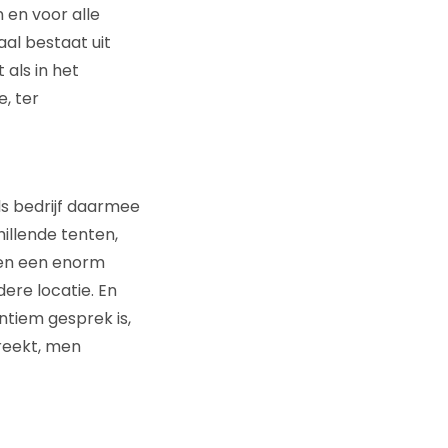
 en voor alle
al bestaat uit
als in het
e, ter
ls bedrijf daarmee
illende tenten,
n en een enorm
ere locatie. En
ntiem gesprek is,
reekt, men