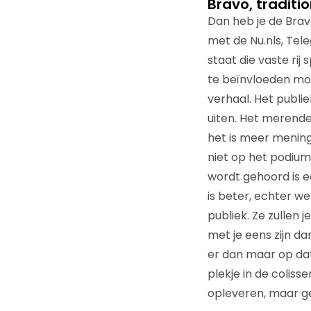
Bravo, traditio
Dan heb je de Bravo
met de Nu.nls, Tele
staat die vaste ri
te beïnvloeden moe
verhaal. Het publi
uiten. Het merendee
het is meer meninge
niet op het podium 
wordt gehoord is e
is beter, echter we
publiek. Ze zullen 
met je eens zijn da
er dan maar op dat
plekje in de coliss
opleveren, maar ge