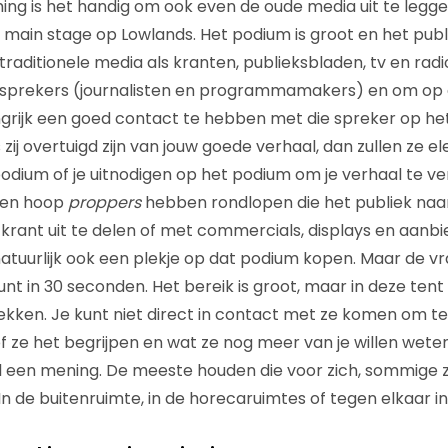
ng is het handig om ook even de oude media uit te leggen
e main stage op Lowlands. Het podium is groot en het publ
 traditionele media als kranten, publieksbladen, tv en rad
ij sprekers (journalisten en programmamakers) en om op
grijk een goed contact te hebben met die spreker op he
ls zij overtuigd zijn van jouw goede verhaal, dan zullen ze 
dium of je uitnodigen op het podium om je verhaal te verte
een hoop
proppers
hebben rondlopen die het publiek naar
 krant uit te delen of met commercials, displays en aanb
atuurlijk ook een plekje op dat podium kopen. Maar de vraa
unt in 30 seconden. Het bereik is groot, maar in deze tent
kken. Je kunt niet direct in contact met ze komen om t
 of ze het begrijpen en wat ze nog meer van je willen wet
 een mening. De meeste houden die voor zich, sommige z
In de buitenruimte, in de horecaruimtes of tegen elkaar in