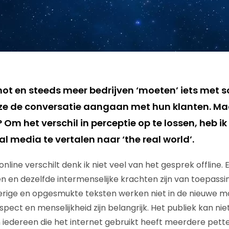
hot en steeds meer bedrijven ‘moeten’ iets met s
 ze de conversatie aangaan met hun klanten. Ma
? Om het verschil in perceptie op te lossen, heb i
ial media te vertalen naar ‘the real world’.
line verschilt denk ik niet veel van het gesprek offline. 
en dezelfde intermenselijke krachten zijn van toepassi
erige en opgesmukte teksten werken niet in de nieuwe m
ect en menselijkheid zijn belangrijk. Het publiek kan nie
edereen die het internet gebruikt heeft meerdere petten