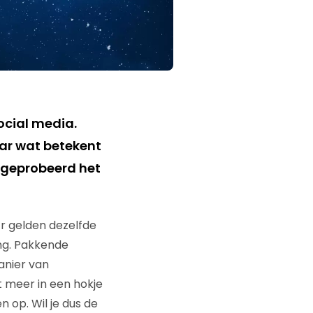
ocial media.
ar wat betekent
k geprobeerd het
Er gelden dezelfde
ng. Pakkende
anier van
t meer in een hokje
 op. Wil je dus de