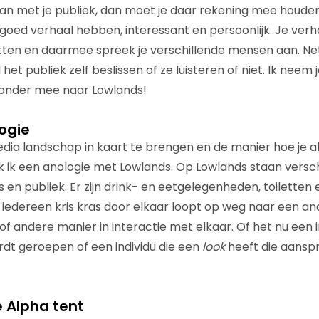
n met je publiek, dan moet je daar rekening mee houden
goed verhaal hebben, interessant en persoonlijk. Je verha
tten en daarmee spreek je verschillende mensen aan. Net 
 het publiek zelf beslissen of ze luisteren of niet. Ik neem j
ronder mee naar Lowlands!
ogie
dia landschap in kaart te brengen en de manier hoe je a
ik een anologie met Lowlands. Op Lowlands staan versch
 en publiek. Er zijn drink- en eetgelegenheden, toilette
 iedereen kris kras door elkaar loopt op weg naar een and
of andere manier in interactie met elkaar. Of het nu een i
dt geroepen of een individu die een
look
heeft die aansp
e Alpha tent