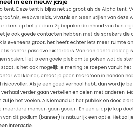
neel in een nieuw jasje
 tent. Deze tent is bijna net zo groot als de Alpha tent. V
graaf.nls, Webwerelds, Viva.nls en Geen Stijlen van deze w
j sprekers op het podium. Zij bepalen de inhoud van hun e
t je ook goede contacten hebben met de sprekers die aa
ek is eveneens groot, het heeft echter iets meer ruimte o
l is echter passieve luisteraars. Van een echte dialoog i
n spuien. Het is een goeie plek om te polsen wat de stemm
staat, is het ook mogelijk je mening te roepen vanuit het 
chter wel kleiner, omdat je geen microfoon in handen he
l risicovoller. Als je een goed verhaal hebt, dan word je b
je verhaal verder gaan vertellen en delen met anderen. Ma
n zul je het voelen. Als iemand uit het publiek en doos eie
 meerdere mensen gaan gooien. En een ei op je kop doet
en van dit podium (banner) is natuurlijk een optie. Het zal
en interactie.