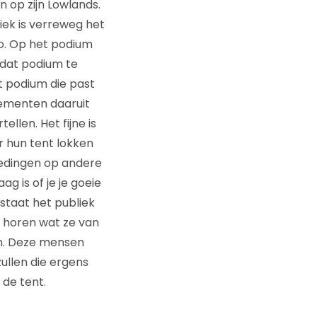
 op zijn Lowlands.
iek is verreweg het
io. Op het podium
 dat podium te
t podium die past
elementen daaruit
llen. Het fijne is
 hun tent lokken
iedingen op andere
g is of je je goeie
 staat het publiek
e horen wat ze van
en. Deze mensen
ullen die ergens
 de tent.