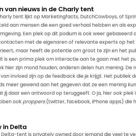
 van nieuws in de Charly tent
harly tent lijkt op Marketingfacts, DutchCowboys, of Spr
steld aan mensen die een goed verhaal hebben en als ex
geving. Een plek op dit podium is ook weer gebaseerd o
contacten met de eigenaren of relevante experts op het
ieert, maar heeft de potentie om groot te zijn en het pub
it is een prima plek om interactie aan te gaan met het pu
k hier zijn mond houden, anderen delen hun mening. De m
 van invloed zijn op de feedback die je krijgt. Het publiek d
eds meer gewend aan het gegeven dat ze een mening ku
jij daar een antwoord op teruggeeft. O ja, hier ook plek 
hebben ook
proppers
(twitter, facebook, iPhone apps) die h
in Delta
Delta-tent is privately owned door iemand die veel te ve