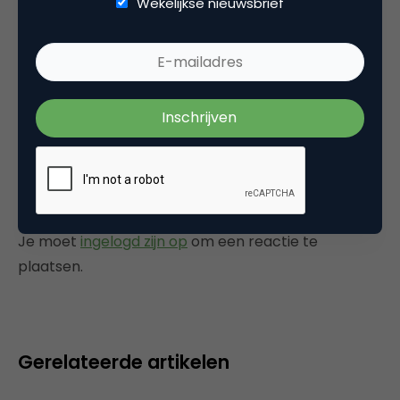
Wekelijkse nieuwsbrief
Dat zijn nauwelijks voorspellingen te noemen.
Allemaal erg veilig en algemeen, dat kan
iedere half-capabele marketer wel verzinnen.
15 december 2009 om 16:13
Plaats reactie
Je moet
ingelogd zijn op
om een reactie te
plaatsen.
Gerelateerde artikelen