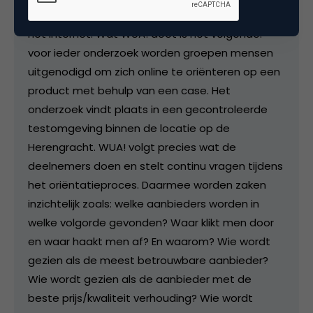
WUA! geeft bedrijven inzicht in hun prestaties op
het internet. Wat WUA! doet is het volgende:
voor ieder onderzoek worden groepen mensen
uitgenodigd om zich online te oriënteren op een
product met behulp van een case. Het
onderzoek vindt plaats in een gecontroleerde
testomgeving binnen de locatie op de
Herengracht. WUA! volgt precies wat de
deelnemers doen en stelt continu vragen tijdens
het oriëntatieproces. Daarmee worden zaken
inzichtelijk zoals: welke aanbieders worden in
welke volgorde gevonden? Waar klikt men door
en waar haakt men af? En waarom? Wie wordt
gezien als de meest betrouwbare aanbieder?
Wie wordt gezien als de aanbieder met de
beste prijs/kwaliteit verhouding? Wie wordt