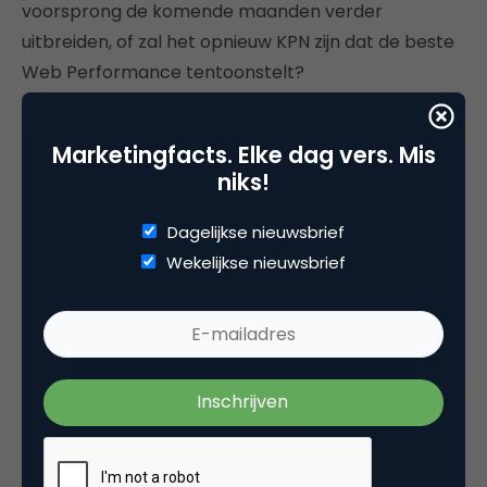
voorsprong de komende maanden verder
uitbreiden, of zal het opnieuw KPN zijn dat de beste
Web Performance tentoonstelt?
Marketingfacts. Elke dag vers. Mis
niks!
Deel dit artikel
Kopieer link
Dagelijkse nieuwsbrief
Wekelijkse nieuwsbrief
Henk Kroezen
WUA! Web Performance
Henk Kroezen heeft samen met zijn broer Klaas
het bedrijf WUA! Web Performance opgericht.
WUA! staat voluit voor Web Usability Advice.