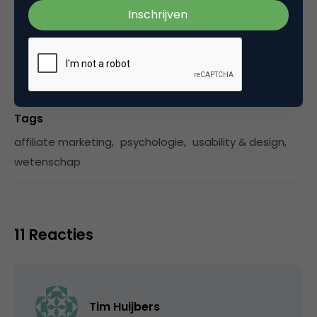
Categorie
Advertising
Marketing Design
Tags
affiliate marketing
,
psychologie
,
usability & design
,
wetenschap
11 Reacties
Tim Huijbers