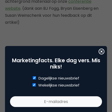
achtergrond materiaal op onze
conferentie
website
. (dank aan BJ Fogg, Bryan Eisenberg en
Susan Weinschenk voor hun feedback op dit
artikel)
Deel dit artikel
Marketingfacts. Elke dag vers. Mis
Kopieer link
niks!
Dagelijkse nieuwsbrief
Wekelijkse nieuwsbrief
Arjan Haring