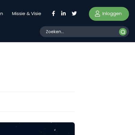
Inloggen
en
Missie & Visie