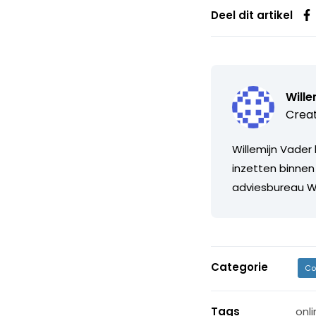
Deel dit artikel
Wille
Creat
Willemijn Vader 
inzetten binnen
adviesbureau Whi
Categorie
Co
Tags
onl