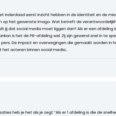
t inderdaad eerst inzicht hebben in de identiteit en de miss
ijn op het gewenste imago. Wat betreft de verantwoordelijkh
dt jij dat social media moet liggen dan? Als er een afdeling 
kan is het de PR-afdeling wel. Zij zijn gewend snel in te sp
n pers. De impact en overwegingen die gemaakt worden in
 het acteren binnen social media…
aties heb je het als je zegt “Als er 1 afdeling is die de sne