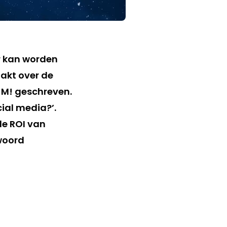
r kan worden
aakt over de
 M! geschreven.
ial media?’.
de ROI van
woord