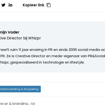
Kopieer link
mijn Vader
ive Director bij
Whizpr
heeft ruim 11 jaar ervaring in PR en sinds 2006 social media a
 PR. Ze is Creative Director en mede-eigenaar van PR&Social
zpr, gespecialiseerd in technologie en lifestyle.
ntentmarketing & Storytelling
ine pr & branding
,
roi