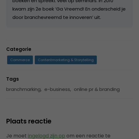
boeken en spreekt veel op seminars. In 2010
kwam zijn 2e boek ‘Ga Vreemd! En onderscheid je
door branchevreemd te innoveren’ uit.
Categorie
Commerce
Contentmarketing & Storytelling
Tags
branchmarking
,
e-business
,
online pr & branding
Plaats reactie
Je moet
ingelogd zijn op
om een reactie te