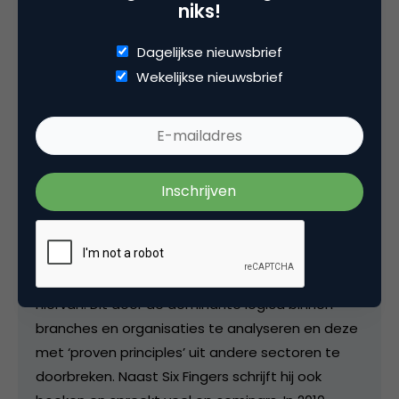
niks!
Rob Adams
Dagelijkse nieuwsbrief
Eigenaar bij
Six Fingers
Wekelijkse nieuwsbrief
In 2006 heeft Rob Six Fingers opgericht. En alles
wat Six Fingers doet heeft te maken met het
sterke geloof in het idee dat ieder probleem al is
opgelost. Kortom, zoek bestaande oplossingen
op in plaats van het wiel steeds opnieuw uit te
vinden. Six Fingers is gespecialiseerd in het
ontwikkelen van onderscheidende en relevante
strategieën en het vervolgens concreet invullen
hiervan. Dit door de dominante logica binnen
branches en organisaties te analyseren en deze
met ‘proven principles’ uit andere sectoren te
doorbreken. Naast Six Fingers schrijft hij ook