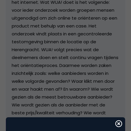
het internet. Wat WUA! doet is het volgende:
voor ieder onderzoek worden groepen mensen
uitgenodigd om zich online te oriënteren op een
product met behulp van een case. Het
onderzoek vindt plaats in een gecontroleerde
testomgeving binnen de locatie op de
Herengracht. WUA! volgt precies wat de
deelnemers doen en stelt continu vragen tijdens
het oriëntatieproces. Daarmee worden zaken
inzichtelijk zoals: welke aanbieders worden in
welke volgorde gevonden? Waar klikt men door
en waar haakt men af? En waarom? Wie wordt
gezien als de meest betrouwbare aanbieder?
Wie wordt gezien als de aanbieder met de
beste prijs/kwaliteit verhouding? Wie wordt
gezien als het meest sympathiek? Of als de
grootste aanbieder? Welke site is het meest