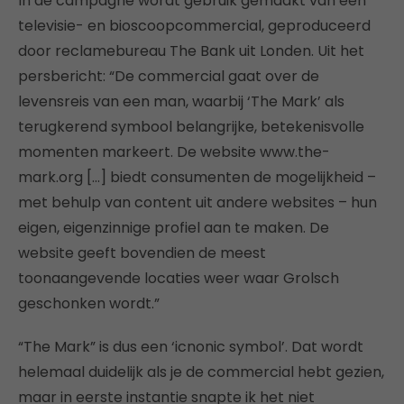
In de campagne wordt gebruik gemaakt van een
televisie- en bioscoopcommercial, geproduceerd
door reclamebureau The Bank uit Londen. Uit het
persbericht: “De commercial gaat over de
levensreis van een man, waarbij ‘The Mark’ als
terugkerend symbool belangrijke, betekenisvolle
momenten markeert. De website www.the-
mark.org […] biedt consumenten de mogelijkheid –
met behulp van content uit andere websites – hun
eigen, eigenzinnige profiel aan te maken. De
website geeft bovendien de meest
toonaangevende locaties weer waar Grolsch
geschonken wordt.”
“The Mark” is dus een ‘icnonic symbol’. Dat wordt
helemaal duidelijk als je de commercial hebt gezien,
maar in eerste instantie snapte ik het niet