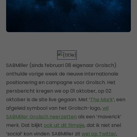
SABMiller (sinds februari 08 eigenaar Grolsch)
onthulde vorige week de nieuwe internationale
positionering en campagne voor Grolsch. Het
persbericht kregen we op 01 oktober, op 02
oktober is de site live gegaan. Met ‘
The Mark
’, een
afgeleid symbool van het Grolsch-logo,
wil
SABMiller Grolsch neerzetten
als een ‘maverick’
merk. Dat blijkt
ook uit dit filmpje
, dat ik niet snel
‘social’ kon vinden. SABMiller zit
wel op Twitter
,