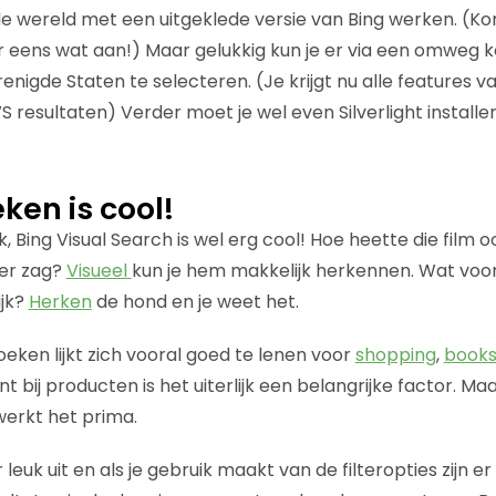
e wereld met een uitgeklede versie van Bing werken. (K
r eens wat aan!) Maar gelukkig kun je er via een omweg 
enigde Staten te selecteren. (Je krijgt nu alle features v
S resultaten) Verder moet je wel even Silverlight installer
ken is cool!
ijk, Bing Visual Search is wel erg cool! Hoe heette die film 
ver zag?
Visueel
kun je hem makkelijk herkennen. Wat voor
ijk?
Herken
de hond en je weet het.
eken lijkt zich vooral goed te lenen voor
shopping
,
book
nt bij producten is het uiterlijk een belangrijke factor. Ma
erkt het prima.
 leuk uit en als je gebruik maakt van de filteropties zijn er