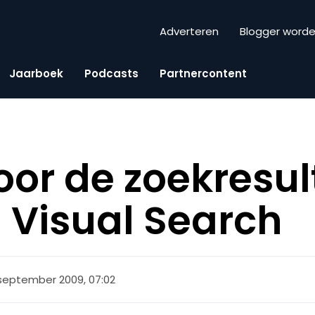
Adverteren
Blogger word
Jaarboek
Podcasts
Partnercontent
oor de zoekresu
 Visual Search
september 2009, 07:02