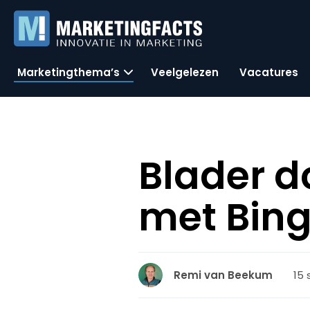
Marketingthema’s
Veelgelezen
Vacatures
Blader d
met Bing
15 
Remi van Beekum