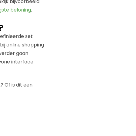
kijk bijvoorbeeld
ste beloning
.
?
efinieerde set
ij online shopping
 verder gaan
wone interface
 Of is dit een