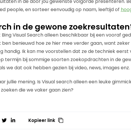
sultaten in de door jou gewenste volgorde presenteren. Be
ed people, en sorteer eenvoudig op naam, leeftijd of
hoog
rch in de gewone zoekresultaten
 Bing Visual Search alleen beschikbaar bij een vooraf ged
 ben benieuwd hoe ze hier mee verder gaan, want zeker b
rg handig. Ik kan me voorstellen dat ze de techniek eerst
op termijn bij sommige soorten zoekopdrachten in de ge
ls we dat ook hebben gezien bij video, news, images enz.
r jullie mening. Is Visual search alleen een leuke gimmick?
 zoeken die we vaker gaan zien?
Kopieer link