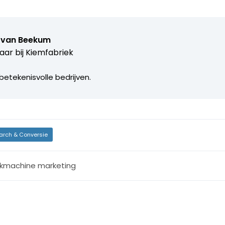
 van Beekum
aar bij
Kiemfabriek
betekenisvolle bedrijven.
arch & Conversie
kmachine marketing