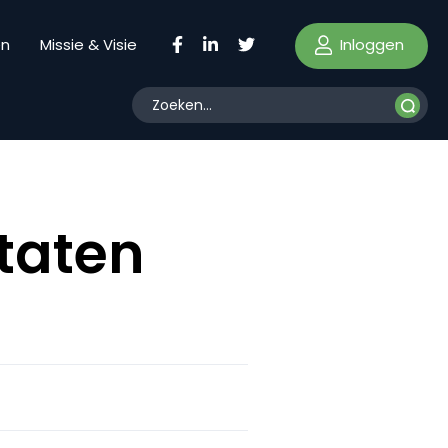
Inloggen
en
Missie & Visie
ltaten