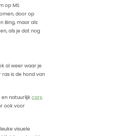
om op MS
komen, door op
an Bing, maar als
en, als je dat nog
ook al weer waar je
 ras is de hond van
s
en natuurlijk
cars
.
ar ook voor
 leuke visuele