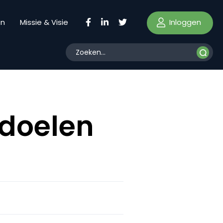
Inloggen
en
Missie & Visie
 doelen