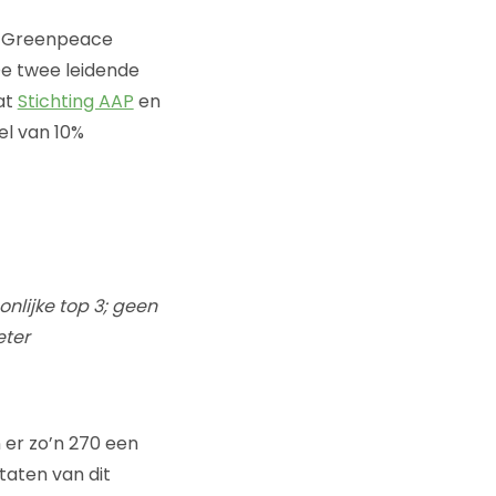
n Greenpeace
De twee leidende
at
Stichting AAP
en
l van 10%
nlijke top 3; geen
eter
 er zo’n 270 een
ltaten van dit