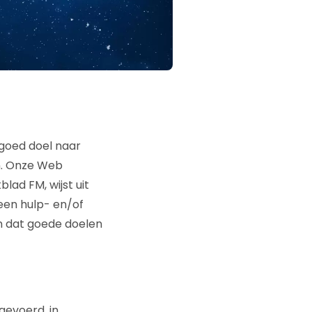
goed doel naar
en. Onze Web
ad FM, wijst uit
een hulp- en/of
n dat goede doelen
gevoerd, in