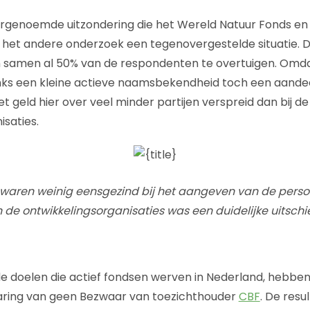
genoemde uitzondering die het Wereld Natuur Fonds e
j het andere onderzoek een tegenovergestelde situatie. 
n samen al 50% van de respondenten te overtuigen. Omd
s een kleine actieve naamsbekendheid toch een aandee
t geld hier over veel minder partijen verspreid dan bij de
isaties.
aren weinig eensgezind bij het aangeven van de persoo
 de ontwikkelingsorganisaties was een duidelijke uitschi
e doelen die actief fondsen werven in Nederland, hebben
aring van geen Bezwaar van toezichthouder
CBF
. De resu