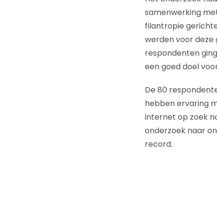
samenwerking me
filantropie gerich
werden voor deze 
respondenten ging 
een goed doel voor
De 80 respondenten
hebben ervaring me
internet op zoek na
onderzoek naar ont
record.