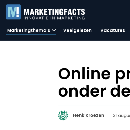
Marketingthema’s
Veelgelezen
Vacatures
Online p
onder d
31 augu
Henk Kroezen