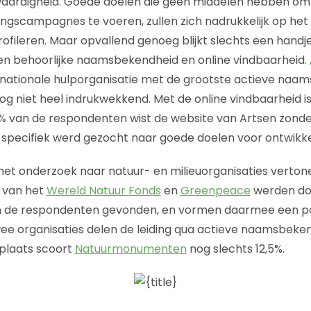
aardigheid. Goede doelen die geen middelen hebben om 
ngscampagnes te voeren, zullen zich nadrukkelijk op het
ofileren. Maar opvallend genoeg blijkt slechts een handje
en behoorlijke naamsbekendheid en online vindbaarheid.
ernationale hulporganisatie met de grootste actieve naa
og niet heel indrukwekkend. Met de online vindbaarheid is
5% van de respondenten wist de website van Artsen zond
ch specifiek werd gezocht naar goede doelen voor ontwikke
het onderzoek naar natuur- en milieuorganisaties verto
s van het
Wereld Natuur Fonds
en
Greenpeace
werden doo
n de respondenten gevonden, en vormen daarmee een po
wee organisaties delen de leiding qua actieve naamsbeke
plaats scoort
Natuurmonumenten
nog slechts 12,5%.