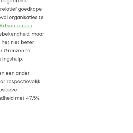
uitgebreide
 relatief goedkope
vol organisaties te
Artsen zonder
msbekendheid, maar
 het niet beter
er Grenzen te
lingshulp.
nen een ander
r respectievelijk
sitieve
ndheid met 47,5%,