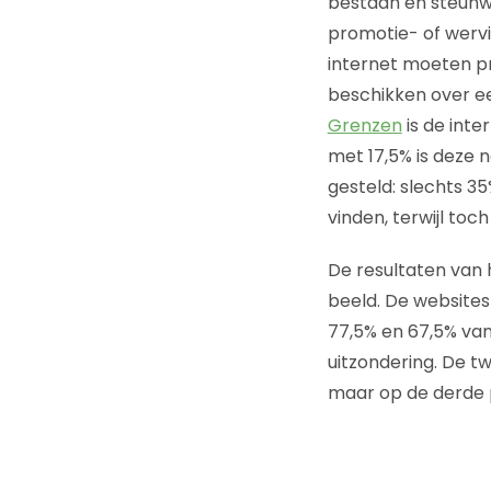
bestaan en steunw
promotie- of wervi
internet moeten pr
beschikken over e
Grenzen
is de int
met 17,5% is deze n
gesteld: slechts 3
vinden, terwijl to
De resultaten van 
beeld. De website
77,5% en 67,5% va
uitzondering. De t
maar op de derde 