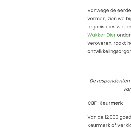
Vanwege de eerder
vormen, zien we bi
organisaties wete
Wakker Dier
ondank
veroveren, raakt he
ontwikkelingsorgan
De respondenten w
van
CBF-Keurmerk
Van de 12.000 goed
Keurmerk of Verkl