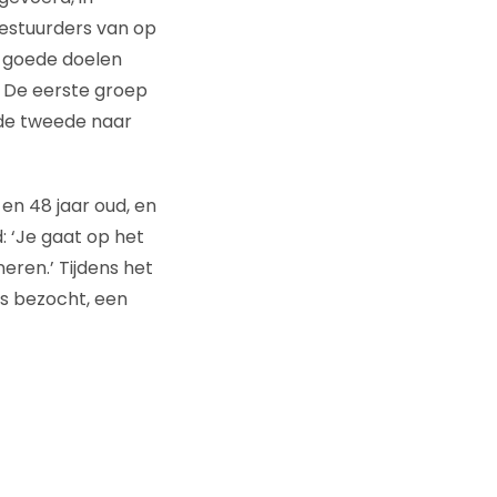
bestuurders van op
e goede doelen
 De eerste groep
 de tweede naar
n 48 jaar oud, en
 ‘Je gaat op het
eren.’ Tijdens het
es bezocht, een