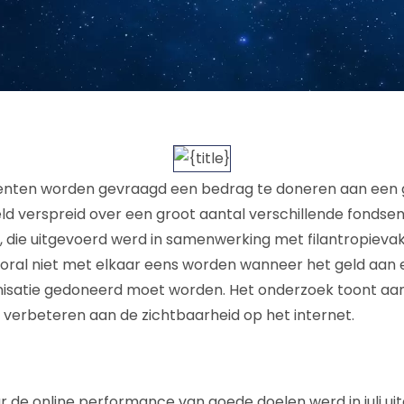
nten worden gevraagd een bedrag te doneren aan een 
eld verspreid over een groot aantal verschillende fonds
die uitgevoerd werd in samenwerking met filantropievakbl
oral niet met elkaar eens worden wanneer het geld aan 
nisatie gedoneerd moet worden. Het onderzoek toont aa
 verbeteren aan de zichtbaarheid op het internet.
 de online performance van goede doelen werd in juli uit