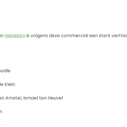
an
Heineken
is volgens deze commercial een sterk verfri
oodle
e Klein
n Amstel, Ismael ten Heuvel
m
y