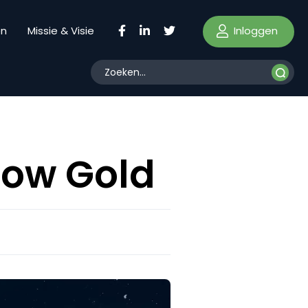
Inloggen
en
Missie & Visie
bow Gold