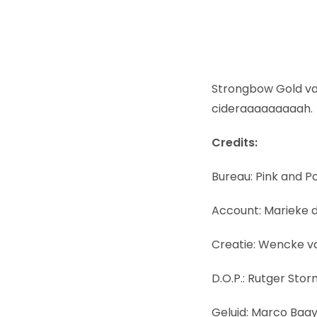
Strongbow Gold v
cideraaaaaaaaah.
Credits:
Bureau: Pink and P
Account: Marieke d
Creatie: Wencke va
D.O.P.: Rutger Stor
Geluid: Marco Baa