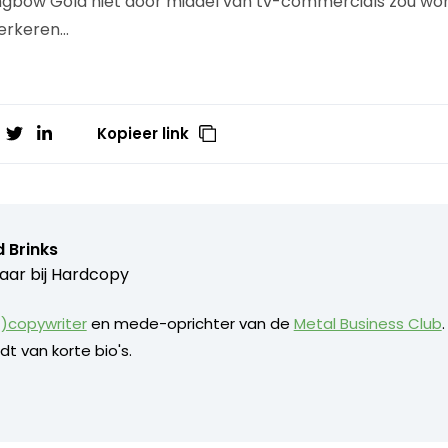
ngbow Gold niet door middel van tv-commercials zou wo
verkeren…
Kopieer link
 Brinks
aar bij
Hardcopy
)copywriter
en mede-oprichter van de
Metal Business Club
dt van korte bio's.