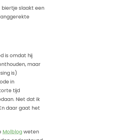
biertje slaakt een
 langgerekte
d is omdat hij
d onthouden, maar
ing is)
ode in
rte tijd
daan. Niet dat ik
En daar gaat het
p
Molblog
weten