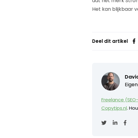
dat het merk Stro
Het kan blijkbaar 
Deel dit artikel
David
Eigen
Freelance (SEO-
Copytips.nl
. Hou