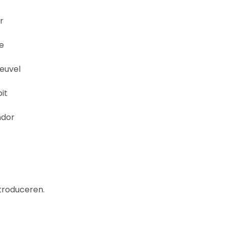
r
e
Heuvel
it
ndor
troduceren.