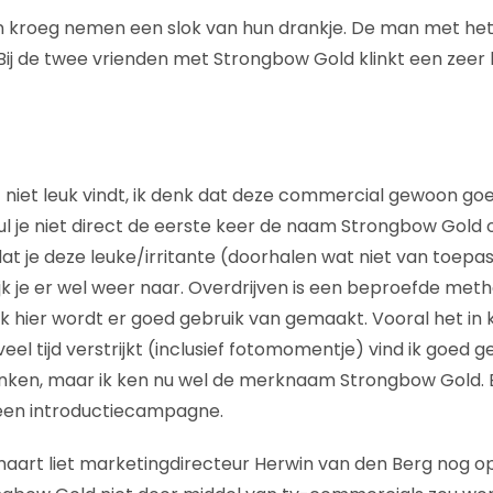
 kroeg nemen een slok van hun drankje. De man met het 
Bij de twee vrienden met Strongbow Gold klinkt een zeer
f niet leuk vindt, ik denk dat deze commercial gewoon goe
zul je niet direct de eerste keer de naam Strongbow Gol
t je deze leuke/irritante (doorhalen wat niet van toepass
jk je er wel weer naar. Overdrijven is een beproefde meth
 hier wordt er goed gebruik van gemaakt. Vooral het in ko
el tijd verstrijkt (inclusief fotomomentje) vind ik goed ge
rinken, maar ik ken nu wel de merknaam Strongbow Gold. 
s een introductiecampagne.
maart liet marketingdirecteur Herwin van den Berg nog o