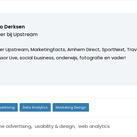
o Derksen
er bij
Upstream
er Upstream, Marketingfacts, Arnhem Direct, SportNext, Trav
xor Live, social business, onderwijs, fotografie en vader!
vertising
Data Analytics
Marketing Design
ne advertising
,
usability & design
,
web analytics