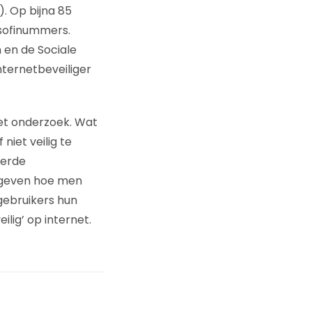
). Op bijna 85
 sofinummers.
 en de Sociale
internetbeveiliger
et onderzoek. Wat
niet veilig te
eerde
 gegeven hoe men
gebruikers hun
ilig’ op internet.