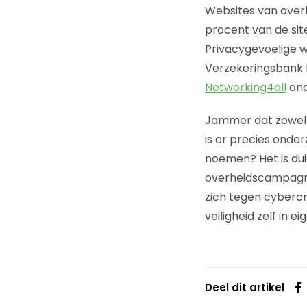
Websites van overhe
procent van de sit
Privacygevoelige w
Verzekeringsbank bl
Networking4all
ond
Jammer dat zowel A
is er precies onder
noemen? Het is dui
overheidscampag
zich tegen cyberc
veiligheid zelf in 
Deel dit artikel