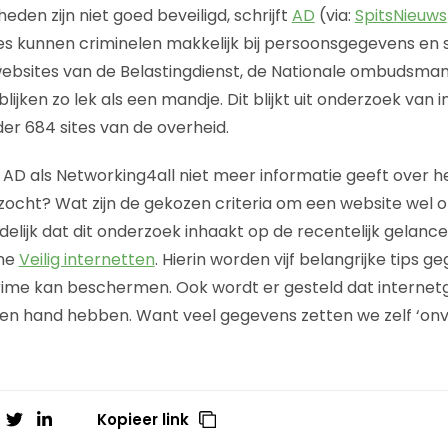
den zijn niet goed beveiligd, schrijft
AD
(via:
SpitsNieuws
es kunnen criminelen makkelijk bij persoonsgegevens en
ebsites van de Belastingdienst, de Nationale ombudsman
ijken zo lek als een mandje. Dit blijkt uit onderzoek van 
er 684 sites van de overheid.
D als Networking4all niet meer informatie geeft over h
zocht? Wat zijn de gekozen criteria om een website wel of 
delijk dat dit onderzoek inhaakt op de recentelijk gelanc
ne
Veilig internetten
. Hierin worden vijf belangrijke tips
rime kan beschermen. Ook wordt er gesteld dat internet
eigen hand hebben. Want veel gegevens zetten we zelf ‘onve
Kopieer link