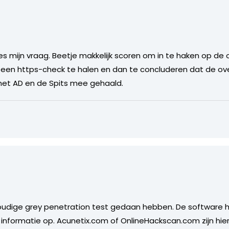
es mijn vraag. Beetje makkelijk scoren om in te haken op 
 een https-check te halen en dan te concluderen dat de overh
 het AD en de Spits mee gehaald.
oudige grey penetration test gedaan hebben. De software hi
informatie op. Acunetix.com of OnlineHackscan.com zijn hi