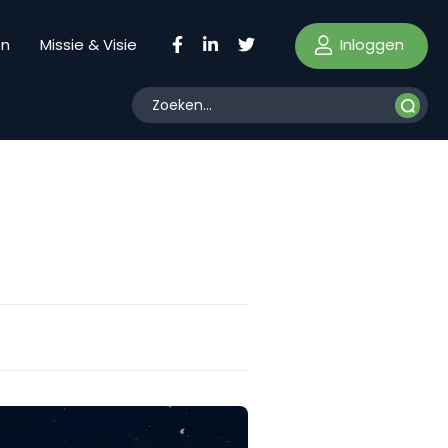
Inloggen
en
Missie & Visie