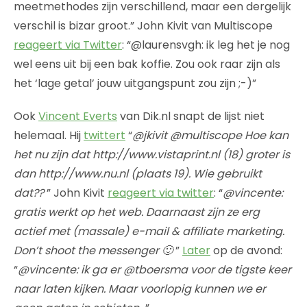
meetmethodes zijn verschillend, maar een dergelijk
verschil is bizar groot.” John Kivit van Multiscope
reageert via Twitter
: “@laurensvgh: ik leg het je nog
wel eens uit bij een bak koffie. Zou ook raar zijn als
het ‘lage getal’ jouw uitgangspunt zou zijn ;-)”
Ook
Vincent Everts
van Dik.nl snapt de lijst niet
helemaal. Hij
twittert
“
@jkivit @multiscope Hoe kan
het nu zijn dat http://www.vistaprint.nl (18) groter is
dan http://www.nu.nl (plaats 19). Wie gebruikt
dat??
” John Kivit
reageert via twitter
: “
@vincente:
gratis werkt op het web. Daarnaast zijn ze erg
actief met (massale) e-mail & affiliate marketing.
Don’t shoot the messenger 🙂
”
Later
op de avond:
“
@vincente: ik ga er @tboersma voor de tigste keer
naar laten kijken. Maar voorlopig kunnen we er