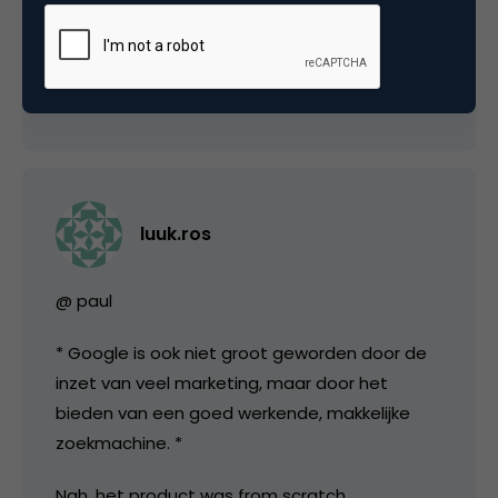
@Freek: en jawel.. MS heeft ook een webcare
team!
22 juni 2009 om 07:49
luuk.ros
@ paul
* Google is ook niet groot geworden door de
inzet van veel marketing, maar door het
bieden van een goed werkende, makkelijke
zoekmachine. *
Nah, het product was from scratch