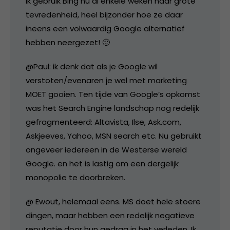
Ik gebruik Bing nu al enkele weken naar grote
tevredenheid, heel bijzonder hoe ze daar
ineens een volwaardig Google alternatief
hebben neergezet! 🙂
@Paul: ik denk dat als je Google wil
verstoten/evenaren je wel met marketing
MOET gooien. Ten tijde van Google’s opkomst
was het Search Engine landschap nog redelijk
gefragmenteerd: Altavista, Ilse, Ask.com,
Askjeeves, Yahoo, MSN search etc. Nu gebruikt
ongeveer iedereen in de Westerse wereld
Google. en het is lastig om een dergelijk
monopolie te doorbreken.
@ Ewout, helemaal eens. MS doet hele stoere
dingen, maar hebben een redelijk negatieve
reputatie door hun gedrag in het verleden. Ik