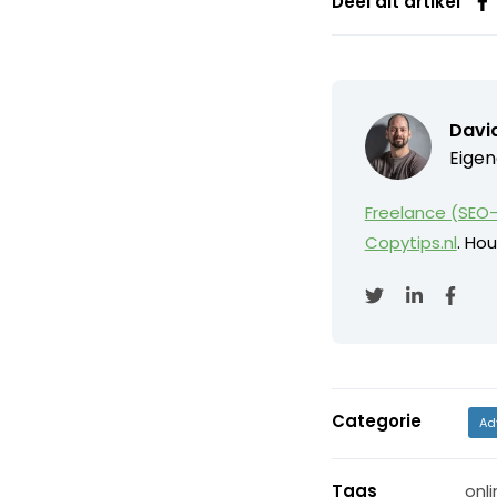
Deel dit artikel
David
Eigen
Freelance (SEO-
Copytips.nl
. Hou
Categorie
Ad
Tags
onli