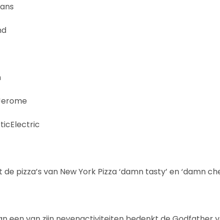
mans
nd
h
 Jerome
ticElectric
e pizza’s van New York Pizza ‘damn tasty’ en ‘damn chea
n een van zijn nevenactiviteiten bedenkt de Godfather v