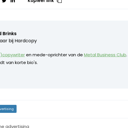
Kopieer link
 Brinks
aar bij
Hardcopy
)copywriter
en mede-oprichter van de
Metal Business Club
dt van korte bio's.
vertising
ne advertising