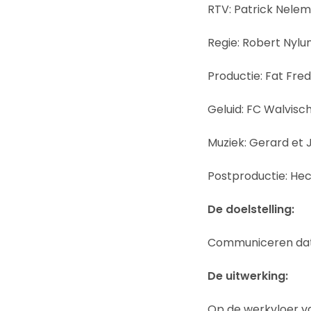
RTV: Patrick Nele
Regie: Robert Nylu
Productie: Fat Fred
Geluid: FC Walvisc
Muziek: Gerard et
Postproductie: Hec
De doelstelling:
Communiceren dat d
De uitwerking:
Op de werkvloer va