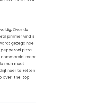
weldig. Over de
oral jammer vind is
 wordt gezegd hoe
 (pepperoni pizza
eze commercial meer
 de man moet
rijf neer te zetten
 zo over-the-top