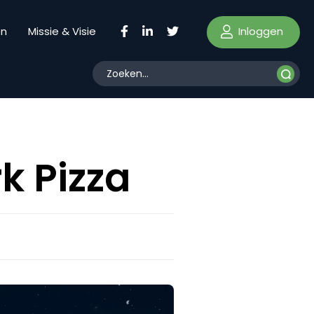
Inloggen
en
Missie & Visie
k Pizza