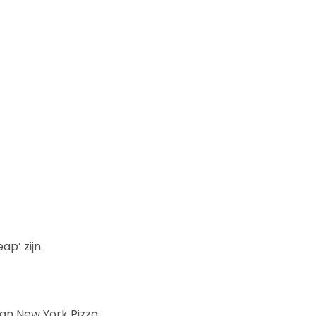
p’ zijn.
an New York Pizza