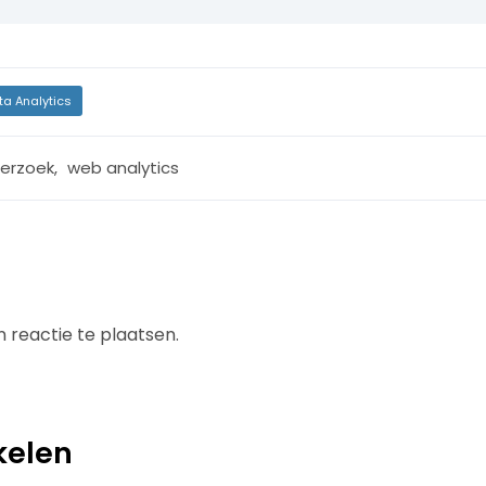
ta Analytics
erzoek
,
web analytics
 reactie te plaatsen.
kelen