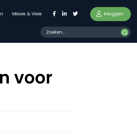
Inloggen
en
Missie & Visie
n voor