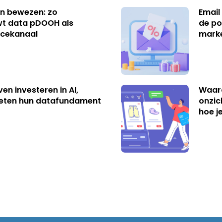
n bewezen: zo
Email
t data pDOOH als
de po
cekanaal
mark
ven investeren in AI,
Waar
eten hun datafundament
onzic
hoe j