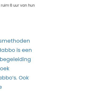
 ruim 8 uur van hun
eksmethoden
Habbo is een
 begeleiding
zoek
abbo’s. Ook
e