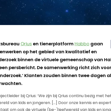
ksbureau
Qrius
en tienerplatform
Habbo
gaan
enwerken op het gebied van kwalitatief en
derzoek binnen de virtuele gemeenschap van Ha
een persbericht. De samenwerking richt zich voor
onderzoek.’ Klanten zouden binnen twee dagen al
rwachten.
ctleider bij Qrius: ‘We zijn bij Qrius continu bezig met h
reld van kids en jongeren. […] Door onze kennis en exper
 staat om ook de virtuele (be-)leefwereld van kids en jon