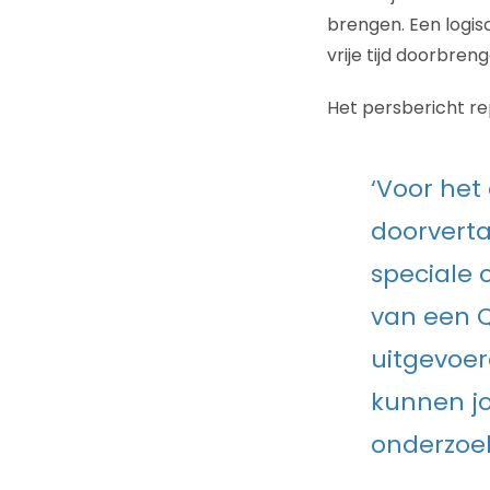
brengen. Een logis
vrije tijd doorbren
Het persbericht rep
‘Voor het
doorverta
speciale 
van een 
uitgevoer
kunnen j
onderzoek