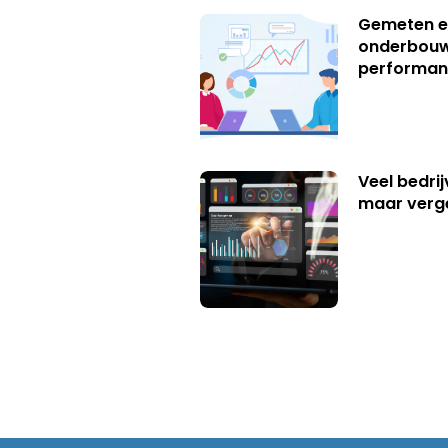
Gemeten e
onderbouw
performan
Veel bedrij
maar verg