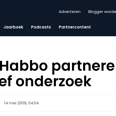
Adverteren
Blogger word
Jaarboek
Podcasts
Partnercontent
 Habbo partnere
ief onderzoek
14 mei 2009, 04:04