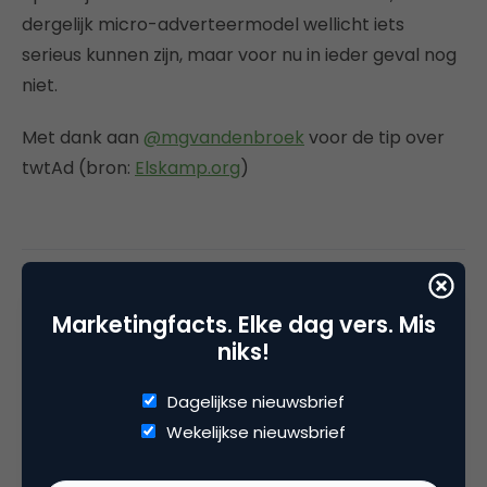
dergelijk micro-adverteermodel wellicht iets
serieus kunnen zijn, maar voor nu in ieder geval nog
niet.
Met dank aan
@mgvandenbroek
voor de tip over
twtAd (bron:
Elskamp.org
)
Deel dit artikel
Marketingfacts. Elke dag vers. Mis
Kopieer link
niks!
Dagelijkse nieuwsbrief
Wekelijkse nieuwsbrief
Pieter Bas Elskamp
Online Marketeer bij
Blokker