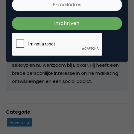
Pieter Bas Elskamp (1981) heeft Bedrijfskunde
gestudeerd in Groningen, in 2007 als Campagne
Manager begonnen bij Leadfrog, een online
marketing bureau gespecialiseerd in online
leadgeneratie met kennisdocumenten.
Vervolgens de stap gemaakt naar de e-
commerce en als online marketeer gewerkt bij
selexyz en nu werkzaam bij Blokker. Hij heeft een
brede persoonlijke interesse in online marketing
ontwikkelingen en een social addict.
Categorie
Advertising