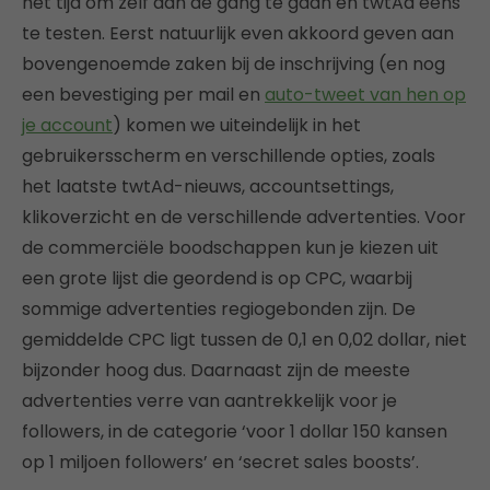
het tijd om zelf aan de gang te gaan en twtAd eens
te testen. Eerst natuurlijk even akkoord geven aan
bovengenoemde zaken bij de inschrijving (en nog
een bevestiging per mail en
auto-tweet van hen op
je account
) komen we uiteindelijk in het
gebruikersscherm en verschillende opties, zoals
het laatste twtAd-nieuws, accountsettings,
klikoverzicht en de verschillende advertenties. Voor
de commerciële boodschappen kun je kiezen uit
een grote lijst die geordend is op CPC, waarbij
sommige advertenties regiogebonden zijn. De
gemiddelde CPC ligt tussen de 0,1 en 0,02 dollar, niet
bijzonder hoog dus. Daarnaast zijn de meeste
advertenties verre van aantrekkelijk voor je
followers, in de categorie ‘voor 1 dollar 150 kansen
op 1 miljoen followers’ en ‘secret sales boosts’.