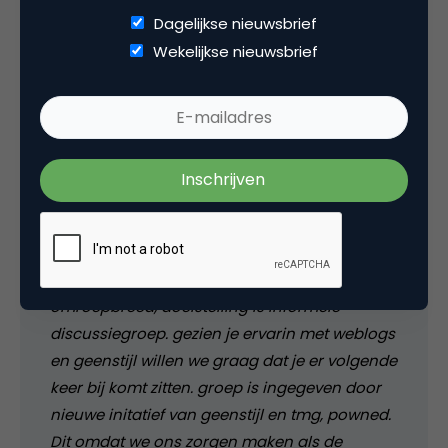
Dagelijkse nieuwsbrief
En wat te denken van de email (vanaf een
Wekelijkse nieuwsbrief
fake emailadres van vincent everts):
(…) Marco,
Ga jij nog iets doen met zogenaamd 1
aprilgrap van geenstijl, powned dus? Dus
binnen vpro of daarbuiten? Vandaag weer
overleg gehad met aantal initatiefnemers op
de achtergrond. is initatief vanuit PO is
omroepbreed, doelstelling is informele
discussiegroep. gezien je ervarin met weblogs
en geenstijl willen we graag dat je er volgende
keer bij komt zitten. groep is ingegeven door
nieuwe initatief van geenstijl en tmg, powned.
Dit omdat we ons zorgen maken als de