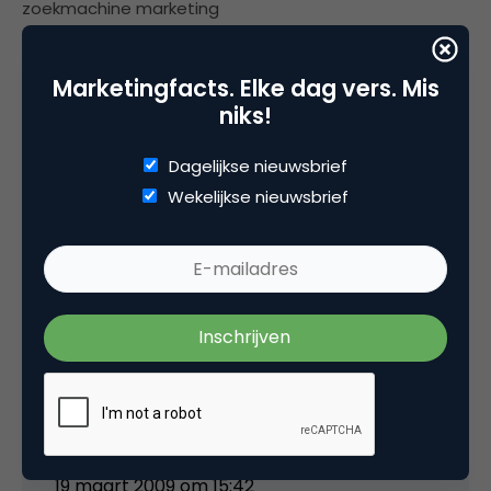
zoekmachine marketing
Marketingfacts. Elke dag vers. Mis
niks!
4 Reacties
Dagelijkse nieuwsbrief
Wekelijkse nieuwsbrief
wilph
Tja, ik zocht vanmiddag een adres in ‘maps’ en
daar stond de optie ‘streetview meteen al bij.
Leuk, maar voorlopig niet meer dan dat.
Voorgaande reactie lijkt mij dan ook eerder
spam…
19 maart 2009 om 15:42