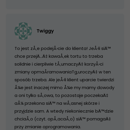
Twiggy
To jest zÅ‚e podejÅ›cie do klienta! JeÅ›li siÄ™
chce przejÄ…Ä‡ kawaÅ‚ek tortu to trzeba
solidnie i cierpliwie tÅ‚umaczyÄ‡ korzyÅ›ci
zmiany opmaÅramowaniaTg‚uroczyÄ‡ w ten
sposób trzeba. Ale jeÅ›li klient uparcie twierdzi
Å¼e jest inaczej mimo Å¼e my mamy dowody
a oni tylko sÅ‚owa, to pozostaje poczekaÄ‡
aÅ¼ przekona siÄ™ na wÅ‚asnej skórze i
przyjdzie sam. A wtedy niekoniecznie bÄ™dzie
chciaÅ‚o (czyt. opÅ‚acaÅ‚o) siÄ™ pomagaÄ‡
przy zmianie oprogramowania.