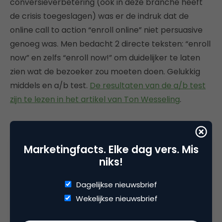
conversieverbetering (ook in deze branche heeft
de crisis toegeslagen) was er de indruk dat de
online call to action “enroll online” niet persuasive
genoeg was. Men bedacht 2 directe teksten: “enroll
now” en zelfs “enroll now!” om duidelijker te laten
zien wat de bezoeker zou moeten doen. Gelukkig
middels en a/b test.
De resultaten van de a/b test
zijn te lezen in het artikel van Ton Wesseling
.
Marketingfacts. Elke dag vers. Mis
Deel dit artikel
niks!
Kopieer link
Dagelijkse nieuwsbrief
Wekelijkse nieuwsbrief