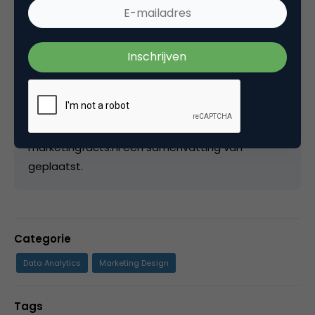
Redactie Webanalisten
Redactie bij
Webanalisten.nl
Webanalisten.nl is sinds 2008 aanwezig op
internet als platform voor online analyse en
optimalisatie. Meer dan 40 gastauteurs schrijven
wekelijks over hun praktijkervaringen met ons
mooie vakgebied. 2 wekelijks wordt hier op
marketingfacts.nl een samenvatting van
geplaatst.
Categorie
Data Analytics
Marketing Design
Tags