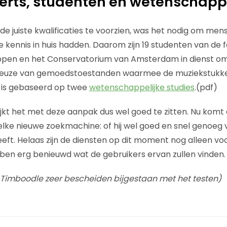
rts, studenten en wetenschappe
e juiste kwalificaties te voorzien, was het nodig om men
 kennis in huis hadden. Daarom zijn 19 studenten van de f
en en het Conservatorium van Amsterdam in dienst om 
e keuze van gemoedstoestanden waarmee de muziekstukke
jn is gebaseerd op twee
wetenschappelijke studies
.(pdf)
ijkt het met deze aanpak dus wel goed te zitten. Nu komt 
 elke nieuwe zoekmachine: of hij wel goed en snel genoeg 
eft. Helaas zijn de diensten op dit moment nog alleen voo
k ben erg benieuwd wat de gebruikers ervan zullen vinden.
b Timboodle zeer bescheiden bijgestaan met het testen)