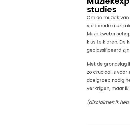
Muziekexpe
studies
Om de muziek van d
voldoende muzikale
Muziekwetenschapp
klus te klaren. D
geclassificeerd zi
Met de grondslag l
zo cruciaal is voor
doelgroep nodig he
verkrijgen, maar i
(disclaimer: ik he