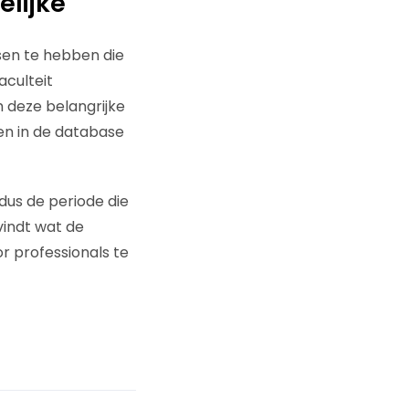
lijke
sen te hebben die
aculteit
deze belangrijke
n in de database
dus de periode die
vindt wat de
r professionals te