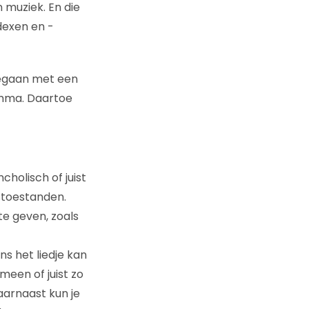
n muziek. En die
dexen en -
egaan met een
emma. Daartoe
holisch of juist
stoestanden.
te geven, zoals
ns het liedje kan
een of juist zo
aarnaast kun je