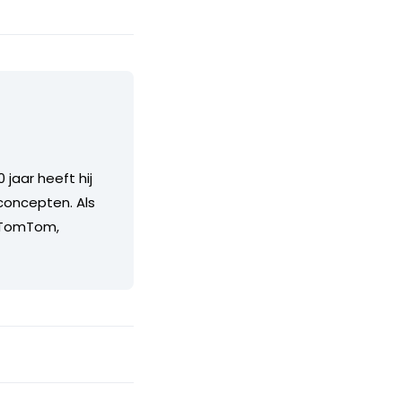
 jaar heeft hij
concepten. Als
, TomTom,