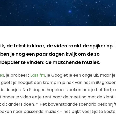
k, de tekst is klaar, de video raakt de spijker op
…ben je nog een paar dagen kwijt om de zo
erbepaler te vinden: de matchende muziek.
es
, je probeert
Last.fm
, je Googlet je een ongeluk, maar je
 geeft je hooguit een kramp in je nek van het in 90 grad
tic doosjes. Na 5 dagen hopeloos zoeken heb je het liedje 
t onder je video en je rent naar de meeting met de klant,
k dit anders doen…”. Het bovenstaande scenario beschrij
oeken naar passende muziek – het blijkt veel tijd te kost