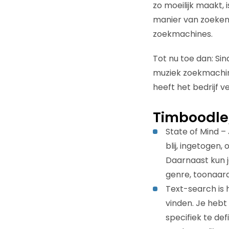
zo moeilijk maakt, 
manier van zoeken
zoekmachines.
Tot nu toe dan: S
muziek zoekmachin
heeft het bedrijf 
Timboodle
State of Mind –
blij, ingetogen
Daarnaast kun j
genre, toonaard
Text-search is 
vinden. Je hebt
specifiek te de