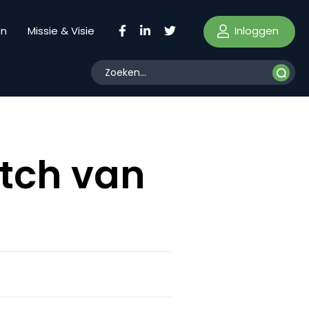
Inloggen
en
Missie & Visie
tch van