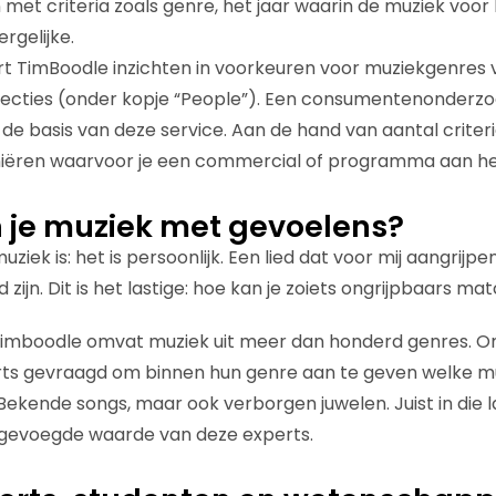
 met criteria zoals genre, het jaar waarin de muziek voor
rgelijke.
rt TimBoodle inzichten in voorkeuren voor muziekgenres
ecties (onder kopje “People”). Een consumentenonderz
 de basis van deze service. Aan de hand van aantal criteri
niëren waarvoor je een commercial of programma aan h
 je muziek met gevoelens?
muziek is: het is persoonlijk. Een lied dat voor mij aangrijpe
zijn. Dit is het lastige: hoe kan je zoiets ongrijpbaars m
imboodle omvat muziek uit meer dan honderd genres. Om 
erts gevraagd om binnen hun genre aan te geven welke m
 Bekende songs, maar ook verborgen juwelen. Juist in die 
oegevoegde waarde van deze experts.