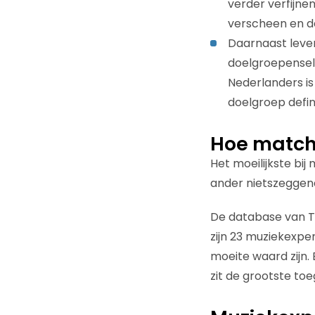
verder verfijnen
verscheen en de
Daarnaast leve
doelgroepensel
Nederlanders is
doelgroep defi
Hoe match
Het moeilijkste bij 
ander nietszeggend 
De database van T
zijn 23 muziekexp
moeite waard zijn.
zit de grootste t