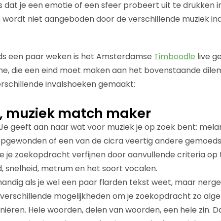
is dat je een emotie of een sfeer probeert uit te drukken i
 wordt niet aangeboden door de verschillende muziek in
inds een paar weken is het Amsterdamse
Timboodle
live g
e, die een eind moet maken aan het bovenstaande dil
verschillende invalshoeken gemaakt:
, muziek match maker
 Je geeft aan naar wat voor muziek je op zoek bent: melanc
, opgewonden of een van de cicra veertig andere gemoed
e je zoekopdracht verfijnen door aanvullende criteria op 
, snelheid, metrum en het soort vocalen.
handig als je wel een paar flarden tekst weet, maar nerge
 verschillende mogelijkheden om je zoekopdracht zo algem
finiëren. Hele woorden, delen van woorden, een hele zin. D