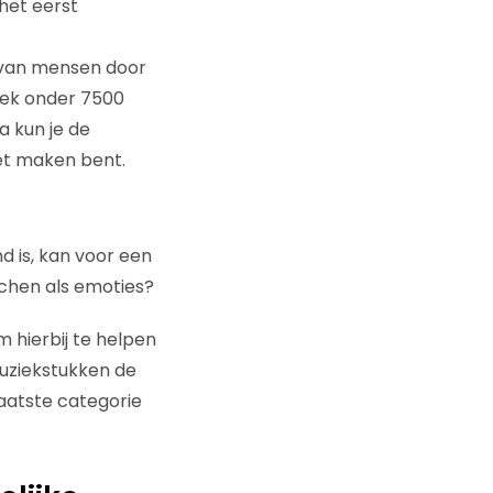
 het eerst
 van mensen door
oek onder 7500
a kun je de
et maken bent.
nd is, kan voor een
atchen als emoties?
hierbij te helpen
uziekstukken de
laatste categorie