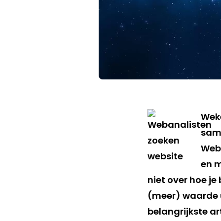
Weke
same
Weba
en m
niet over hoe je 
(meer) waarde u
belangrijkste ar