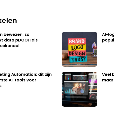
kelen
n bewezen: zo
AI-lo
t data pDOOH als
popul
cekanaal
ting Automation: dit zijn
Veel b
rste AI-tools voor
maar
s