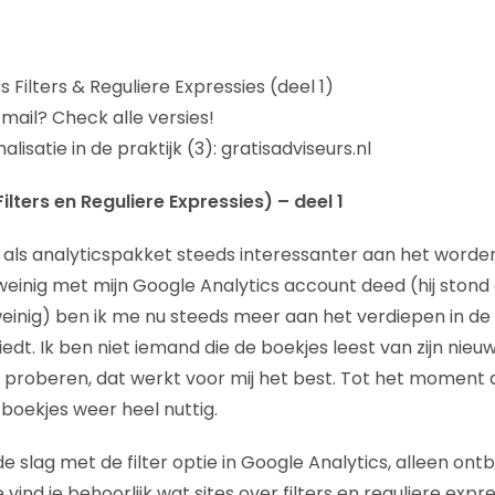
 Filters & Reguliere Expressies (deel 1)
mail? Check alle versies!
lisatie in de praktijk (3): gratisadviseurs.nl
ilters en Reguliere Expressies) – deel 1
s als analyticspakket steeds interessanter aan het worde
einig met mijn Google Analytics account deed (hij stond
einig) ben ik me nu steeds meer aan het verdiepen in de
edt. Ik ben niet iemand die de boekjes leest van zijn nie
n proberen, dat werkt voor mij het best. Tot het moment d
e boekjes weer heel nuttig.
de slag met de filter optie in Google Analytics, alleen on
vind je behoorlijk wat sites over filters en reguliere expre