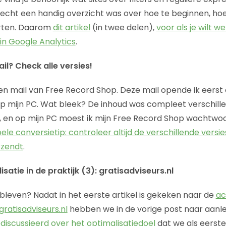
 echt een handig overzicht was over hoe te beginnen, hoe
arten. Daarom
dit artikel
(in twee delen),
voor als je wilt w
 in Google Analytics
.
il? Check alle versies!
en mail van Free Record Shop. Deze mail opende ik eerst 
op mijn PC. Wat bleek? De inhoud was compleet verschille
, en op mijn PC moest ik mijn Free Record Shop wachtwoor
e conversietip: controleer altijd de verschillende versie
rzendt
.
satie in de praktijk (3): gratisadviseurs.nl
even? Nadat in het eerste artikel is gekeken naar de
ac
gratisadviseurs.nl
hebben we in de vorige post naar aanle
discussieerd over het optimalisatiedoel
dat we als eerst