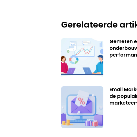
Gerelateerde arti
Gemeten e
onderbouw
performan
Email Marke
de populai
marketeer