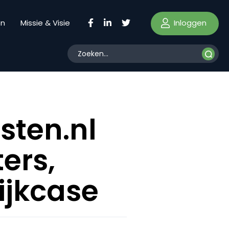
Inloggen
en
Missie & Visie
sten.nl
ters,
ijkcase