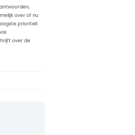
 antwoorden,
elijk over of nu
ogste prioriteit
ook
rijft over de