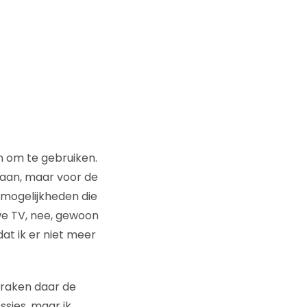
n om te gebruiken.
 aan, maar voor de
 mogelijkheden die
uwe TV, nee, gewoon
at ik er niet meer
tbraken daar de
ssies, maar ik