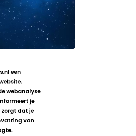
s.nl een
website.
t de webanalyse
informeert je
 zorgt dat je
nvatting van
ogte.