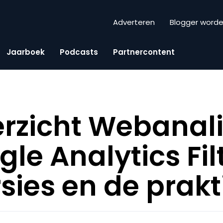
Adverteren
Blogger word
Jaarboek
Podcasts
Partnercontent
zicht Webanali
le Analytics Fil
sies en de prakt