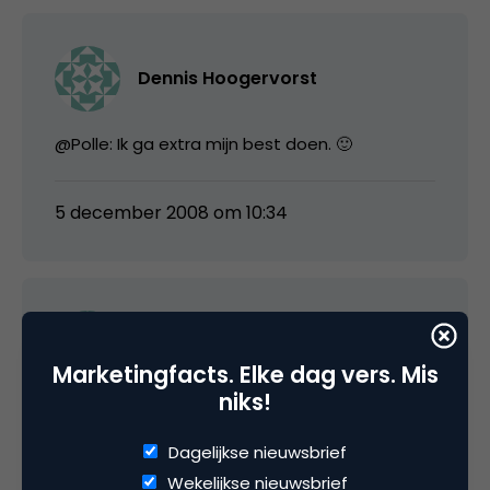
Dennis Hoogervorst
@Polle: Ik ga extra mijn best doen. 🙂
5 december 2008 om 10:34
Rick
Marketingfacts. Elke dag vers. Mis
niks!
Top, is deze presentatie ook te downloaden?
Dagelijkse nieuwsbrief
5 december 2008 om 10:34
Wekelijkse nieuwsbrief