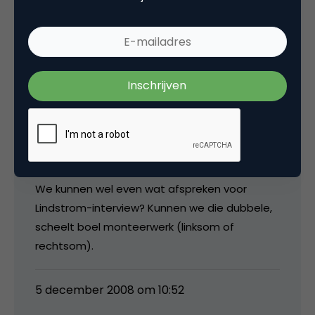
mgvandenbroek
@Dennis: Ik ga gewoon op kosten van Polle
ALLES opeten en drinken. Wie zei er iets over
een verhaal schrijven? Kom nou! 😉
We kunnen wel even wat afspreken voor
Lindstrom-interview? Kunnen we die dubbele,
scheelt boel monteerwerk (linksom of
rechtsom).
5 december 2008 om 10:52