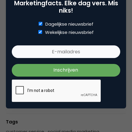
Marketingfacts. Elke dag vers. Mis
beste prijs/kwaliteit verhouding? Wie wordt
niks!
gezien als het meest sympathiek? Of als de
grootste aanbieder? Welke site is het meest
Dagelijkse nieuwsbrief
aansprekend? Voor welke aanbieders heeft men
Wekelijkse nieuwsbrief
een voorkeur om bij te kopen? En bij wie wordt
uiteindelijk het meest gekocht / afgesloten? Wie
is de grootste, de beste, oftewel de heerser op
het web?
Categorie
CRM, Loyalty & CX
Data Analytics
Media
Tags
customer service
,
social media marketing
,