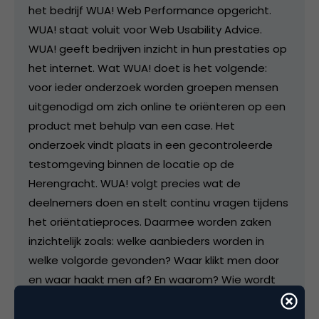
het bedrijf WUA! Web Performance opgericht.
WUA! staat voluit voor Web Usability Advice.
WUA! geeft bedrijven inzicht in hun prestaties op
het internet. Wat WUA! doet is het volgende:
voor ieder onderzoek worden groepen mensen
uitgenodigd om zich online te oriënteren op een
product met behulp van een case. Het
onderzoek vindt plaats in een gecontroleerde
testomgeving binnen de locatie op de
Herengracht. WUA! volgt precies wat de
deelnemers doen en stelt continu vragen tijdens
het oriëntatieproces. Daarmee worden zaken
inzichtelijk zoals: welke aanbieders worden in
welke volgorde gevonden? Waar klikt men door
en waar haakt men af? En waarom? Wie wordt
gezien als de meest betrouwbare aanbieder?
Wie wordt gezien als de aanbieder met de