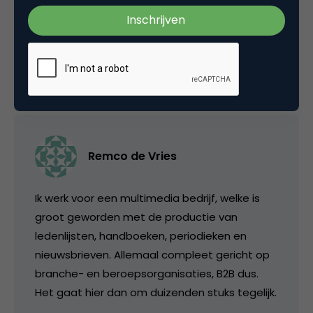
een Selexyz/BGN. Igor Verhoeven zou dit
moeten weten…
16 oktober 2008 om 07:22
Remco de Vries
Ik werk voor een multimedia bedrijf, welke is
groot geworden met de productie van
ledenlijsten, handboeken, periodieken en
nieuwsbrieven. Allemaal compleet gericht op
branche- en beroepsorganisaties, B2B dus.
Het gaat hier dan om duizenden stuks tegelijk.