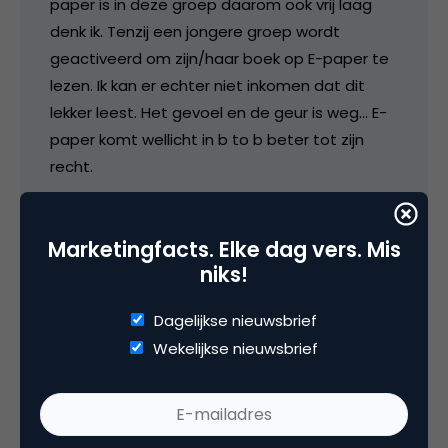
paper is in deze groep daarom ook vrij laag
denk ik. Tenzij een jongere groep wordt
geactiveerd om zijn/haar boek op E-paper te
lezen. Ik kan er echter niet inkomen dat dit
lekker leest. Het gevoel en de geur is weg… E-
paper komt wellicht in b to b beter tot zijn
recht.
16 oktober 2008 om 07:19
Marketingfacts. Elke dag vers. Mis
niks!
Dagelijkse nieuwsbrief
Bas van de Pol
Wekelijkse nieuwsbrief
Ik ben trouwens wel benieuwd hoe de online E-
paper verkoop B to C loopt bij bijvoorbeeld