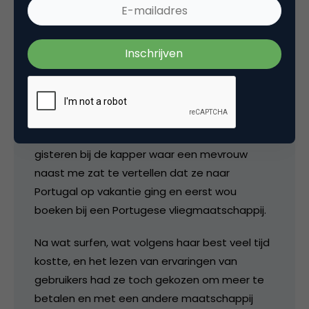
15 oktober 2008 om 08:54
Petra de Boevere
Ze vallen toch wel door de mand. Ik zat
gisteren bij de kapper waar een mevrouw
naast me zat te vertellen dat ze naar
Portugal op vakantie ging en eerst wou
boeken bij een Portugese vliegmaatschappij.
Na wat surfen, wat volgens haar best veel tijd
kostte, en het lezen van ervaringen van
gebruikers had ze toch gekozen om meer te
betalen en met een andere maatschappij