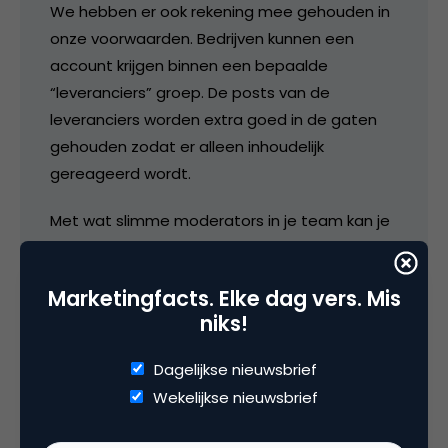
We hebben er ook rekening mee gehouden in
onze voorwaarden. Bedrijven kunnen een
account krijgen binnen een bepaalde
“leveranciers” groep. De posts van de
leveranciers worden extra goed in de gaten
gehouden zodat er alleen inhoudelijk
gereageerd wordt.
Met wat slimme moderators in je team kan je
al veel problemen voorkomen en vooral zaken
herkennen.
Marketingfacts. Elke dag vers. Mis
niks!
Veel partijen zijn al met hangende pootjes
excuses komen maken. Sommigen laten we
Dagelijkse nieuwsbrief
weer toe, anderen die het echt te bont
Wekelijkse nieuwsbrief
gemaakt hebben niet.