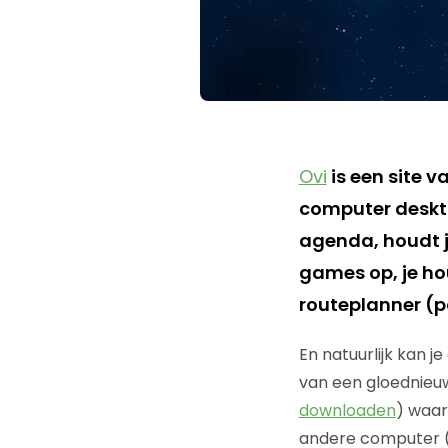
Ovi
is een site 
computer desktop
agenda, houdt je 
games op, je hou
routeplanner (p
En natuurlijk kan 
van een gloednieu
downloaden
) waar
andere computer (