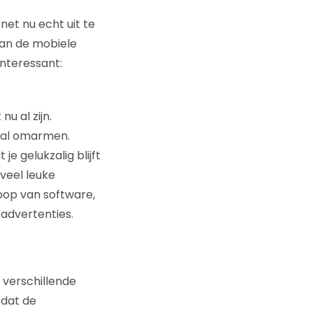
net nu echt uit te
van de mobiele
nteressant:
u al zijn.
 zal omarmen.
je gelukzalig blijft
veel leuke
oop van software,
 advertenties.
 verschillende
 dat de