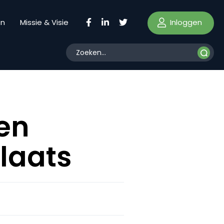
Inloggen
en
Missie & Visie
en
laats