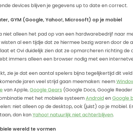
ende devices blijven je gegevens up to date en correct.
ter, GYM (Google, Yahoo!, Microsoft) op je mobiel
 niet alleen het pad op van een hardwarebedrijf naar m
 wisten al een tijdje dat ze hiermee bezig waren door de ac
laat et Ovi duidelijk zien dat ze opmarcheren richting de
hebt immers alleen een browser nodig met een internetv
jkt, zie je dat een aantal spelers bijna tegelijkertijd dit vel
e komende jaren veel strijd gaan meemaken: neem
Window
e
van Apple,
Google Gears
(Google Docs, Google Reader
combinatie met het mobiele systeem
Android
en
Google 
elen: niet alleen op de desktop, ook (juist) op je mobiel. E
e staan, dan kan
Yahoo! natuurlijk niet achterblijven
.
biele wereld te vormen