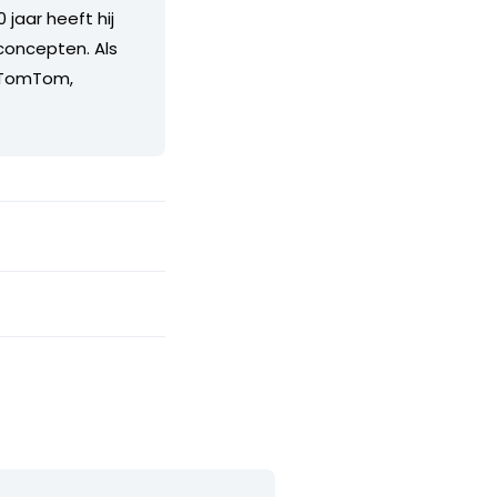
 jaar heeft hij
concepten. Als
, TomTom,