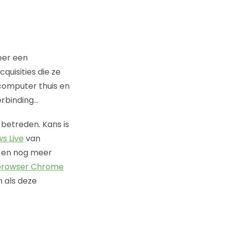
eer een
quisities die ze
 computer thuis en
erbinding…
d betreden. Kans is
s Live
van
 en nog meer
browser Chrome
n als deze