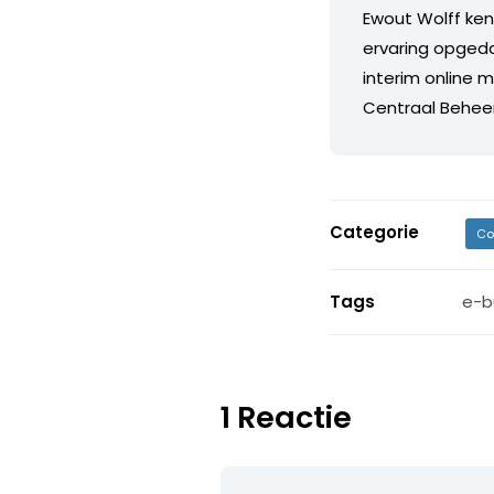
Ewout Wolff kent
ervaring opgeda
interim online m
Centraal Beheer,
Categorie
Co
Tags
e-b
1 Reactie