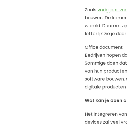
Zoals
vorig jaar vo
bouwen. De komend
wereld. Daarom zi
letterlijk zie je 
Office document- sof
Bedrijven hopen da
Sommige doen dat
van hun producten
software bouwen, d
digitale producten 
Wat kan je doen al
Het integreren van
devices zal veel v