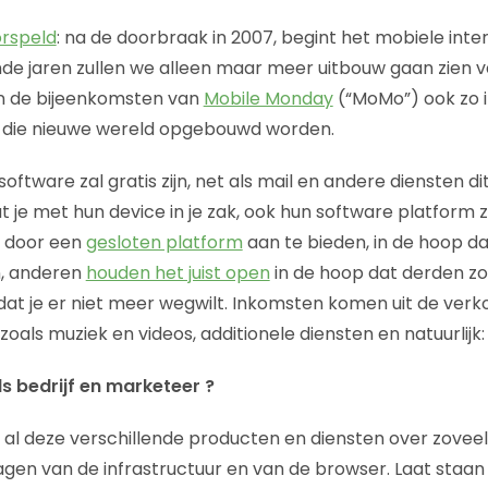
orspeld
: na de doorbraak in 2007, begint het mobiele inter
e jaren zullen we alleen maar meer uitbouw gaan zien 
jn de bijeenkomsten van
Mobile Monday
(“MoMo”) ook zo i
daar die nieuwe wereld opgebouwd worden.
tware zal gratis zijn, net als mail en andere diensten dit n
t je met hun device in je zak, ook hun software platform
 door een
gesloten platform
aan te bieden, in de hoop dat 
, anderen
houden het juist open
in de hoop dat derden zo
at je er niet meer wegwilt. Inkomsten komen uit de verk
zoals muziek en videos, additionele diensten en natuurlijk:
s bedrijf en marketeer ?
 al deze verschillende producten en diensten over zoveel
ragen van de infrastructuur en van de browser. Laat staan