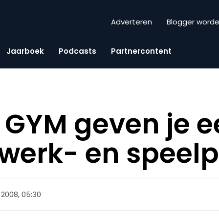
Adverteren
Blogger word
Jaarboek
Podcasts
Partnercontent
 GYM geven je e
werk- en speelp
 2008, 05:30