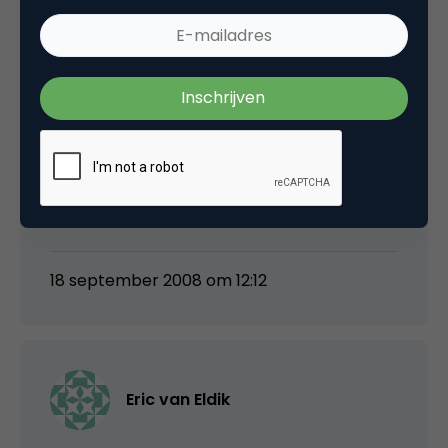
Consequenties van sociale media zijn vooral
transparantie, snelheid en wisseling van de
mediamacht. Ik denk dat het voor
organisaties daardoor vooral belangrijk is
goed na te denken over motivatie en
drijfveren en hoe die via een oprechte,
geloofwaardige boodschap te
communiceren. Zie ik als een (tussen) stap
tussen Luisteren en Meedoen.
18 september 2008 om 12:12
Eric van Eldik