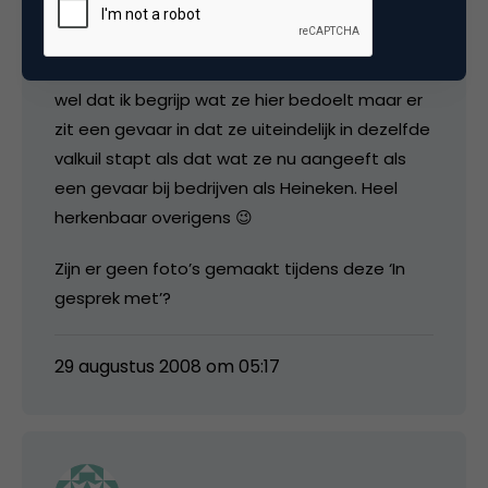
‘Blijf jezelf, kom voor je mening uit, en doe niet
als je collega’s’ en ‘Probeer mensen om je
heen te verzamelen die je visie delen’. Ik denk
wel dat ik begrijp wat ze hier bedoelt maar er
zit een gevaar in dat ze uiteindelijk in dezelfde
valkuil stapt als dat wat ze nu aangeeft als
een gevaar bij bedrijven als Heineken. Heel
herkenbaar overigens 😉
Zijn er geen foto’s gemaakt tijdens deze ‘In
gesprek met’?
29 augustus 2008 om 05:17