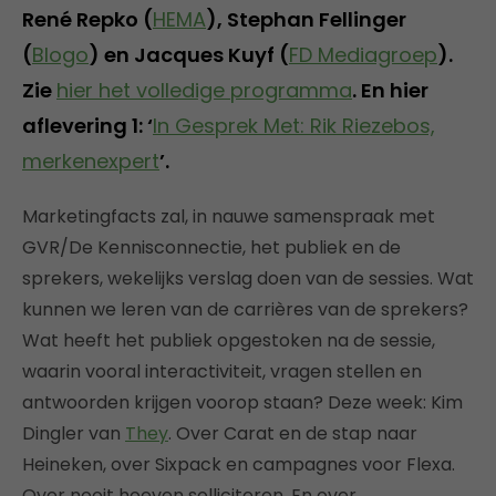
René Repko (
HEMA
), Stephan Fellinger
(
Blogo
) en Jacques Kuyf (
FD Mediagroep
).
Zie
hier het volledige programma
. En hier
aflevering 1: ‘
In Gesprek Met: Rik Riezebos,
merkenexpert
’.
Marketingfacts zal, in nauwe samenspraak met
GVR/De Kennisconnectie, het publiek en de
sprekers, wekelijks verslag doen van de sessies. Wat
kunnen we leren van de carrières van de sprekers?
Wat heeft het publiek opgestoken na de sessie,
waarin vooral interactiviteit, vragen stellen en
antwoorden krijgen voorop staan? Deze week: Kim
Dingler van
They
. Over Carat en de stap naar
Heineken, over Sixpack en campagnes voor Flexa.
Over nooit hoeven solliciteren. En over