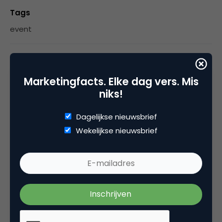
Tags
event
6 Reacties
Marketingfacts. Elke dag vers. Mis
niks!
Dagelijkse nieuwsbrief
media
Wekelijkse nieuwsbrief
Mooi verslag, interessante vrouw (moet eerlijk
bekennen dat ik haar nog niet kende) en kan
me helemaal vinden in haar mening. Toch een
kleine kanttekening: spreek ze zich niet tegen
als je kijkt naar haar eerste twee learnings?