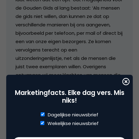
de Gouden Gids al lang bestaat: ‘Als mensen
de gids niet willen, dan kunnen ze dat op
verschillende manieren bij ons aangeven,
bijvoorbeeld per telefoon, per mail of direct bij
een van onze eigen bezorgers. Ze komen
vervolgens terecht op een
uitzonderingenlijstje, net als de mensen die
juist twee exemplaren willen. Overigens
ontvangen wij meer klachten van mensen die
de gids onverhoopt niet hebben ontvangen
Marketingfacts. Elke dag vers. Mis
dan van mensen die hem liever niet hadden
niks!
willen hebben.’
Dagelijkse nieuwsbrief
Beste Sander:
Wekelijkse nieuwsbrief
Blijkbaar wisten de mensen niet dat jullie al die
faciliteiten bieden. Dan ligt dat niet aan de