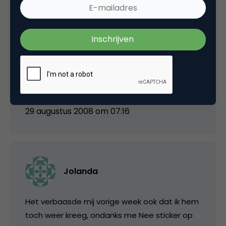
mensen, maar aan je eigen communicatie. Je
kunt je natuurlijk gaan verzetten tegen de
actie die nu gaande is. Maar je kan de actie
ook omarmen en in je commentaar op zijn
minst de URL doorgeven waar die opt-out zich
dan bevindt.
29 augustus 2008 om 07:16
Jolanda
Het verbaasde mij vorige week ook dat ik hem
toch weer kreeg, ondanks me Nee sticker op