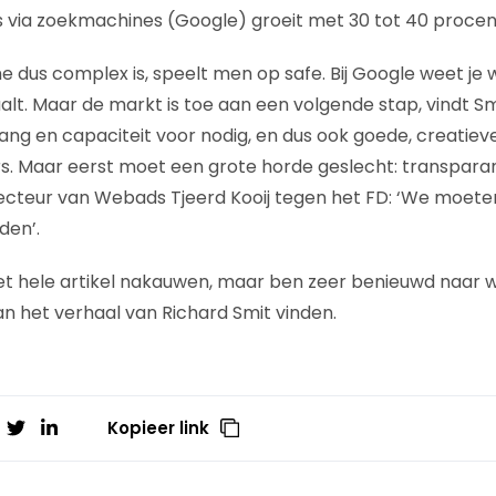
es via zoekmachines (Google) groeit met 30 tot 40 procen
us complex is, speelt men op safe. Bij Google weet je wat
alt. Maar de markt is toe aan een volgende stap, vindt Sm
rang en capaciteit voor nodig, en dus ook goede, creatiev
. Maar eerst moet een grote horde geslecht: transparan
recteur van Webads Tjeerd Kooij tegen het FD: ‘We moet
den’.
 het hele artikel nakauwen, maar ben zeer benieuwd naar 
an het verhaal van Richard Smit vinden.
Kopieer link