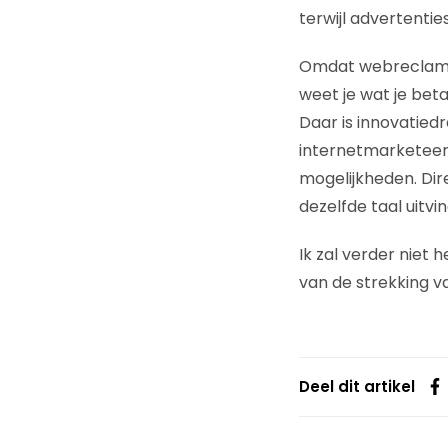
terwijl advertenti
Omdat webreclame d
weet je wat je beta
Daar is innovatied
internetmarketeers
mogelijkheden. Di
dezelfde taal uitvin
Ik zal verder niet
van de strekking v
Deel dit artikel