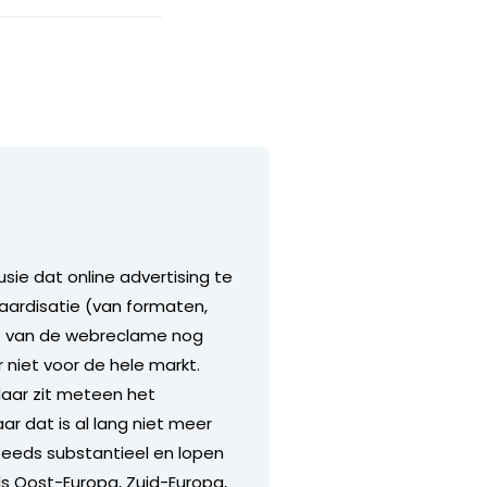
usie dat online advertising te
aardisatie (van formaten,
ent van de webreclame nog
 niet voor de hele markt.
daar zit meteen het
r dat is al lang niet meer
steeds substantieel en lopen
ls Oost-Europa, Zuid-Europa,