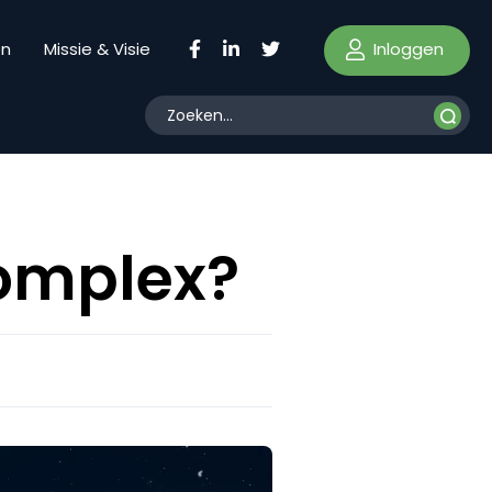
Inloggen
en
Missie & Visie
complex?