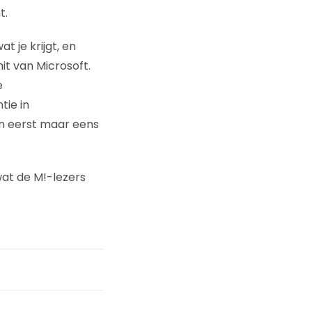
t.
 je krijgt, en
it van Microsoft.
e
tie in
en eerst maar eens
wat de M!-lezers