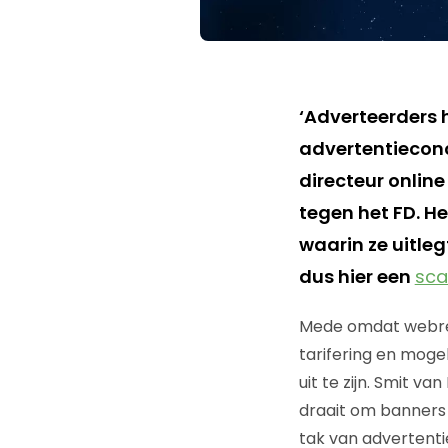
‘Adverteerders
advertentieconc
directeur onlin
tegen het FD. He
waarin ze uitleg
dus hier een
sca
Mede omdat webrec
tarifering en moge
uit te zijn. Smit v
draait om banners 
tak van advertenti