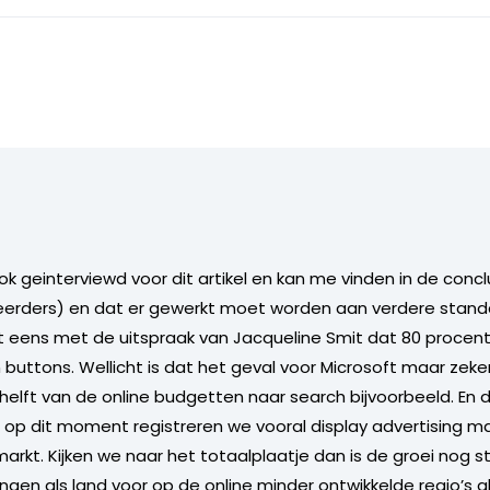
ook geinterviewd voor dit artikel en kan me vinden in de concl
teerders) en dat er gewerkt moet worden aan verdere stand
 niet eens met de uitspraak van Jacqueline Smit dat 80 proc
buttons. Wellicht is dat het geval voor Microsoft maar zeker
elft van de online budgetten naar search bijvoorbeeld. En 
 op dit moment registreren we vooral display advertising maa
markt. Kijken we naar het totaalplaatje dan is de groei nog 
ngen als land voor op de online minder ontwikkelde regio’s a