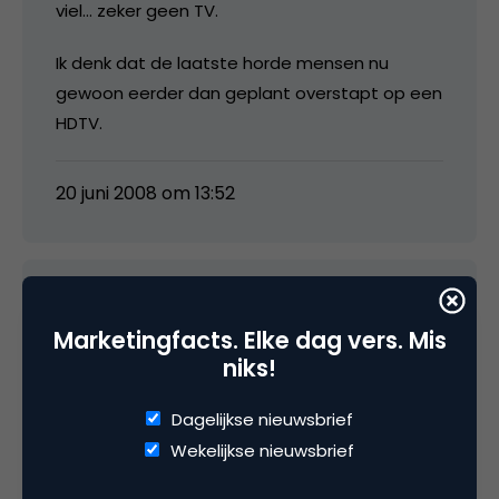
viel… zeker geen TV.
Ik denk dat de laatste horde mensen nu
gewoon eerder dan geplant overstapt op een
HDTV.
20 juni 2008 om 13:52
Joni Gunneweg
Marketingfacts. Elke dag vers. Mis
niks!
Ik denk ook dat het vooral te maken heeft
Dagelijkse nieuwsbrief
met HDTV.. wellicht ook in verband met de
Wekelijkse nieuwsbrief
komende Olympische Spelen.