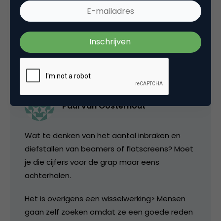
Toch geinig dat bedrijven, die hier slim op
inspelen, blijkbaar veel extra omzet draaien.
20 juni 2008 om 18:08
Paul van Oosterhout
Wat te denken van het aantal inbraken en
diefstallen van beamers of flatscreens? Moet
je die cijfers voor de grap maar eens
achterhalen.
Het is overigens een wisselwerking> Mensen
gaan zelf zoeken omdat ze een goede reden