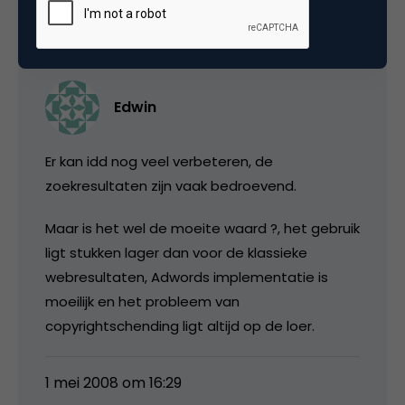
Edwin
Er kan idd nog veel verbeteren, de
zoekresultaten zijn vaak bedroevend.
Maar is het wel de moeite waard ?, het gebruik
ligt stukken lager dan voor de klassieke
webresultaten, Adwords implementatie is
moeilijk en het probleem van
copyrightschending ligt altijd op de loer.
1 mei 2008 om 16:29